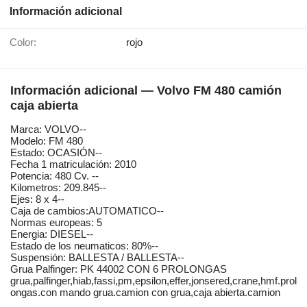
Información adicional
Color:
rojo
Información adicional — Volvo FM 480 camión
caja abierta
Marca: VOLVO--
Modelo: FM 480
Estado: OCASIÓN--
Fecha 1 matriculación: 2010
Potencia: 480 Cv. --
Kilometros: 209.845--
Ejes: 8 x 4--
Caja de cambios:AUTOMATICO--
Normas europeas: 5
Energia: DIESEL--
Estado de los neumaticos: 80%--
Suspensión: BALLESTA / BALLESTA--
Grua Palfinger: PK 44002 CON 6 PROLONGAS
grua,palfinger,hiab,fassi,pm,epsilon,effer,jonsered,crane,hmf.prol
ongas.con mando grua.camion con grua,caja abierta.camion