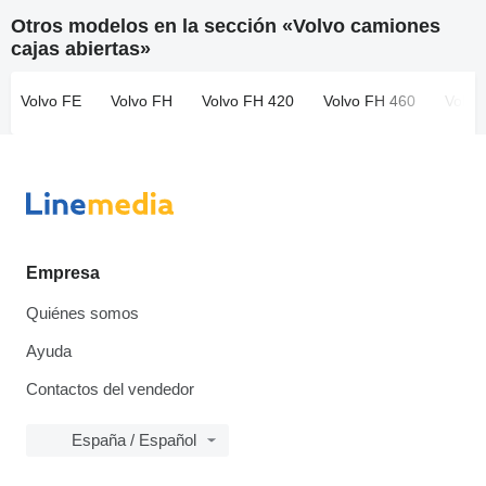
Otros modelos en la sección «Volvo camiones
cajas abiertas»
Volvo FE
Volvo FH
Volvo FH 420
Volvo FH 460
Volvo
Empresa
Quiénes somos
Ayuda
Contactos del vendedor
España / Español