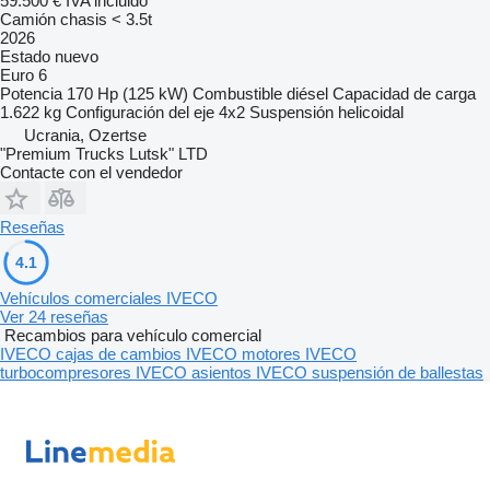
59.500 €
IVA incluido
Camión chasis < 3.5t
2026
Estado
nuevo
Euro 6
Potencia
170 Hp (125 kW)
Combustible
diésel
Capacidad de carga
1.622 kg
Configuración del eje
4x2
Suspensión
helicoidal
Ucrania, Ozertse
"Premium Trucks Lutsk" LTD
Contacte con el vendedor
Reseñas
4.1
Vehículos comerciales IVECO
Ver 24 reseñas
Recambios para vehículo comercial
IVECO cajas de cambios
IVECO motores
IVECO
turbocompresores
IVECO asientos
IVECO suspensión de ballestas