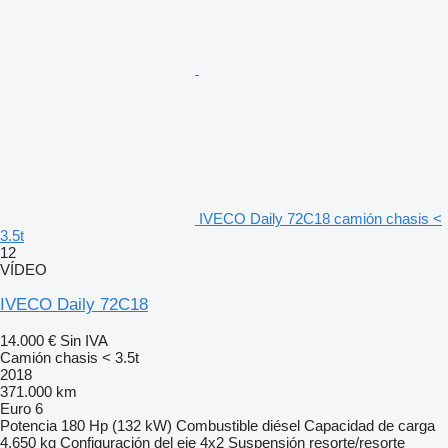
IVECO Daily 72C18 camión chasis <
3.5t
12
VÍDEO
IVECO Daily 72C18
14.000 €
Sin IVA
Camión chasis < 3.5t
2018
371.000 km
Euro 6
Potencia
180 Hp (132 kW)
Combustible
diésel
Capacidad de carga
4.650 kg
Configuración del eje
4x2
Suspensión
resorte/resorte