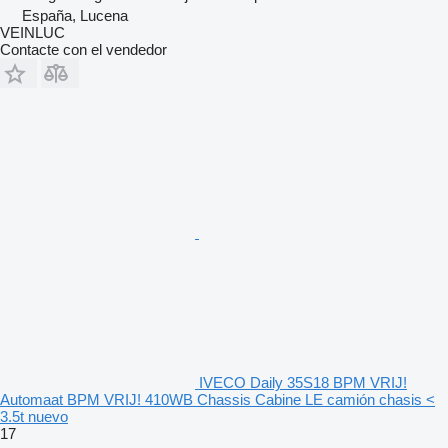
España, Lucena
VEINLUC
Contacte con el vendedor
IVECO Daily 35S18 BPM VRIJ!
Automaat BPM VRIJ! 410WB Chassis Cabine LE camión chasis <
3.5t nuevo
17