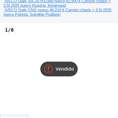
IVECO Daily 35C16 H3.0A8 nuevo
42.900 €
Camión chasis <
3.5t
2025
nuevo
Hungría, Kisigmand
IVECO Daily CNG nuevo
46.210 €
Camión chasis < 3.5t
2025
nuevo
Polonia, Sokołów Podlaski
1/8
Vendido