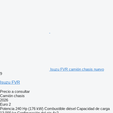
Isuzu FVR camión chasis nuevo
9
Isuzu FVR
Precio a consultar
Camión chasis
2026
Euro 2
Potencia
240 Hp (176 kW)
Combustible
diésel
Capacidad de carga
13.000 kg
Configuración del eje
4x2