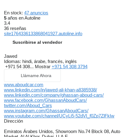
En stock:
47 anuncios
5
años en Autoline
3.4
36 reseñas
site1764336133868041927.autoline.info
Suscribirse al vendedor
Jawed
Idiomas:
hindi, árabe, francés, inglés
+971 54 308...
Mostrar
+971 54 308 3794
Llámame Ahora
www.aboudcar.com
www.linkedin.com/in/jawed-ali-khan-a8385938/
www.linkedin.com/company/ghassan-aboud-cars/
www.facebook.com/GhassanAboudCars/
twitter.com/Aboud_Cars
www.instagram.com/GhassanAboudCars/
www.youtube.com/channel/UCyLj5-52dVI_f0Zp7ZlFkIw
Dirección
Emiratos Árabes Unidos, Showroom No.74 Block 08, Auto
Market, Al Al Khor, Dubai, U.A.E.