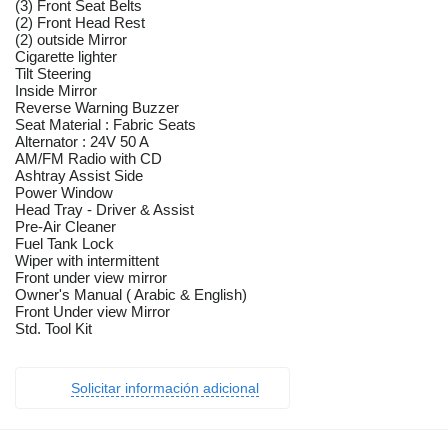
(3) Front Seat Belts
(2) Front Head Rest
(2) outside Mirror
Cigarette lighter
Tilt Steering
Inside Mirror
Reverse Warning Buzzer
Seat Material : Fabric Seats
Alternator : 24V 50 A
AM/FM Radio with CD
Ashtray Assist Side
Power Window
Head Tray - Driver & Assist
Pre-Air Cleaner
Fuel Tank Lock
Wiper with intermittent
Front under view mirror
Owner's Manual ( Arabic & English)
Front Under view Mirror
Std. Tool Kit
Solicitar información adicional