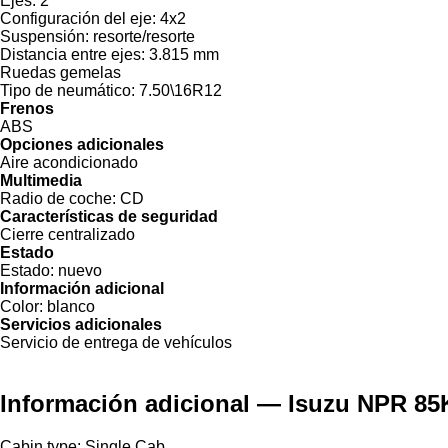
Ejes:
2
Configuración del eje:
4x2
Suspensión:
resorte/resorte
Distancia entre ejes:
3.815 mm
Ruedas gemelas
Tipo de neumático:
7.50\16R12
Frenos
ABS
Opciones adicionales
Aire acondicionado
Multimedia
Radio de coche:
CD
Características de seguridad
Cierre centralizado
Estado
Estado:
nuevo
Información adicional
Color:
blanco
Servicios adicionales
Servicio de entrega de vehículos
Información adicional — Isuzu NPR 85
Cabin type: Single Cab