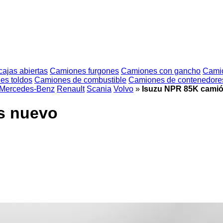
ajas abiertas
Camiones furgones
Camiones con gancho
Camio
es toldos
Camiones de combustible
Camiones de contenedore
Mercedes-Benz
Renault
Scania
Volvo
»
Isuzu NPR 85K camió
s nuevo