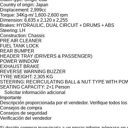
Country of origin: Japan
Displacement: 2,999cc
Torque: 34Kg-m/ 1,600-2,600 rpm
Dimension: 6,635 x 2,120 x 2,255
Brakes: HYDRAULIC, DUAL CIRCUIT + DRUMS + ABS
Steering: LH
Construction: Chassis
PRE AIR CLEANER
FUEL TANK LOCK
REAR BUMPER
HEADER TRAY (DRIVERS & PASSENGER)
POWER WINDOW
EXHAUST BRAKE
REVERSE WARNING BUZZER
TYRE WEIGHT: 2,305 KG
STEERING: RECIRCULATING BALL & NUT TYPE WITH PO
SEATING CAPACITY: 2+1 Person
Solicitar información adicional
Importante
Descripción proporcionada por el vendedor. Verifique todos los
Consejos de compra
Consejos de seguridad
Verificación del vendedor
Si decide comprar maquinaria a un precio inferior, póngase en 