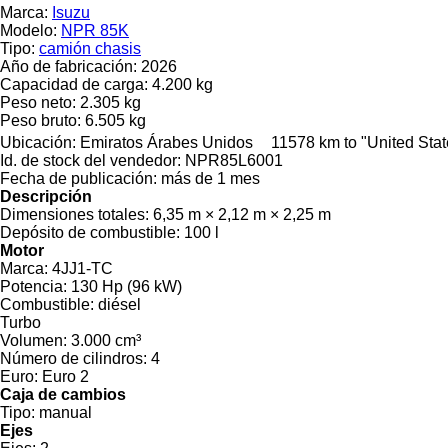
Marca:
Isuzu
Modelo:
NPR 85K
Tipo:
camión chasis
Año de fabricación:
2026
Capacidad de carga:
4.200 kg
Peso neto:
2.305 kg
Peso bruto:
6.505 kg
Ubicación:
Emiratos Árabes Unidos
11578 km to "United Sta
Id. de stock del vendedor:
NPR85L6001
Fecha de publicación:
más de 1 mes
Descripción
Dimensiones totales:
6,35 m × 2,12 m × 2,25 m
Depósito de combustible:
100 l
Motor
Marca:
4JJ1-TC
Potencia:
130 Hp (96 kW)
Combustible:
diésel
Turbo
Volumen:
3.000 cm³
Número de cilindros:
4
Euro:
Euro 2
Caja de cambios
Tipo:
manual
Ejes