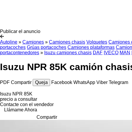
Publicar el anuncio
Autoline
»
Camiones
»
Camiones chasis
Volquetes
Camiones c
portacoches
Grúas portacoches
Camiones plataformas
Camion
portacontenedores
»
Isuzu camiones chasis
DAF
IVECO
MAN
Isuzu NPR 85K camión chasi
PDF
Compartir
Queja
Facebook
WhatsApp
Viber
Telegram
Isuzu NPR 85K
precio a consultar
Contacte con el vendedor
Llámame Ahora
Compartir