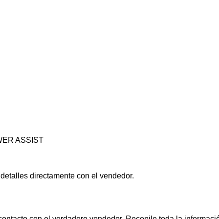
WER ASSIST
 detalles directamente con el vendedor.
contacto con el verdadero vendedor. Recopile toda la informació