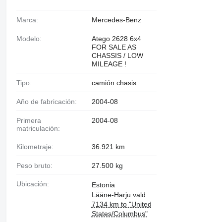
Marca:
Mercedes-Benz
Modelo:
Atego 2628 6x4
FOR SALE AS
CHASSIS / LOW
MILEAGE !
Tipo:
camión chasis
Año de fabricación:
2004-08
Primera
2004-08
matriculación:
Kilometraje:
36.921 km
Peso bruto:
27.500 kg
Ubicación:
Estonia
Lääne-Harju vald
7134 km to "United
States/Columbus"