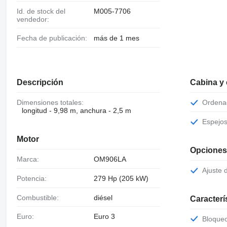
Id. de stock del
M005-7706
vendedor:
Fecha de publicación:
más de 1 mes
Descripción
Cabina y
Dimensiones totales:
Orden
longitud - 9,98 m, anchura - 2,5 m
Espejo
Motor
Opciones
Marca:
OM906LA
Ajuste
Potencia:
279 Hp (205 kW)
Combustible:
diésel
Caracterí
Euro:
Euro 3
Bloque