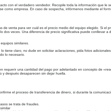
tacto con el verdadero vendedor. Recopile toda la información que le s
arse como empresa. En caso de sospecha, infórmenos mediante el form
de venta para ver cuál es el precio medio del equipo elegido. Si el pr
o dos veces. Una diferencia de precio significativa puede conllevar a 
equipos similares.
tiene claro, no dude en solicitar aclaraciones, pida fotos adicional
do lo necesario.
en requerir una cantidad del pago por adelantado en concepto de «res
o y después desaparecen sin dejar huella.
firme el proceso de transferencia de dinero, si durante la comunicaci
casos se trata de fraudes.
similar