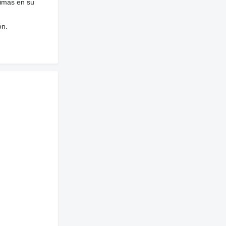
nimas en su
ón.