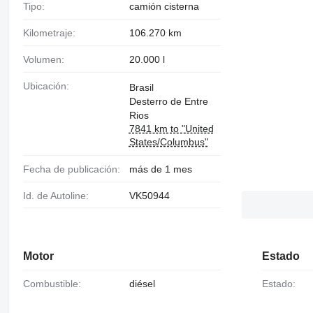
Tipo:
camión cisterna
Kilometraje:
106.270 km
Volumen:
20.000 l
Ubicación:
Brasil
Desterro de Entre
Rios
7841 km to "United
States/Columbus"
Fecha de publicación:
más de 1 mes
Id. de Autoline:
VK50944
Motor
Estado
Combustible:
diésel
Estado: