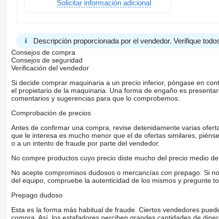
Solicitar información adicional
Descripción proporcionada por el vendedor. Verifique todos
Consejos de compra
Consejos de seguridad
Verificación del vendedor
Si decide comprar maquinaria a un precio inferior, póngase en con
el propietario de la maquinaria. Una forma de engaño es present
comentarios y sugerencias para que lo comprobemos.
Comprobación de precios
Antes de confirmar una compra, revise detenidamente varias ofertas 
que le interesa es mucho menor que el de ofertas similares, piénsel
o a un intento de fraude por parte del vendedor.
No compre productos cuyo precio diste mucho del precio medio de 
No acepte compromisos dudosos o mercancías con prepago. Si no lo 
del equipo, compruebe la autenticidad de los mismos y pregunte to
Prepago dudoso
Esta es la forma más habitual de fraude. Ciertos vendedores pued
compra. Así, los estafadores perciben grandes cantidades de diner