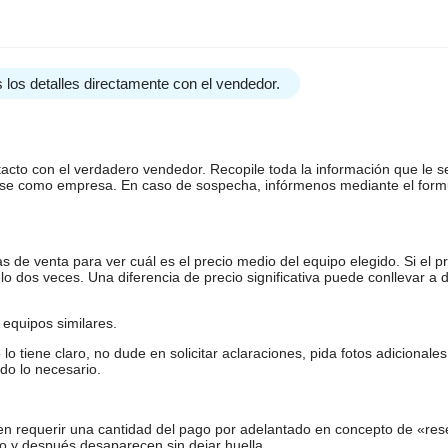
 los detalles directamente con el vendedor.
tacto con el verdadero vendedor. Recopile toda la información que le s
arse como empresa. En caso de sospecha, infórmenos mediante el form
de venta para ver cuál es el precio medio del equipo elegido. Si el pr
o dos veces. Una diferencia de precio significativa puede conllevar a 
equipos similares.
tiene claro, no dude en solicitar aclaraciones, pida fotos adicional
do lo necesario.
en requerir una cantidad del pago por adelantado en concepto de «res
o y después desaparecen sin dejar huella.