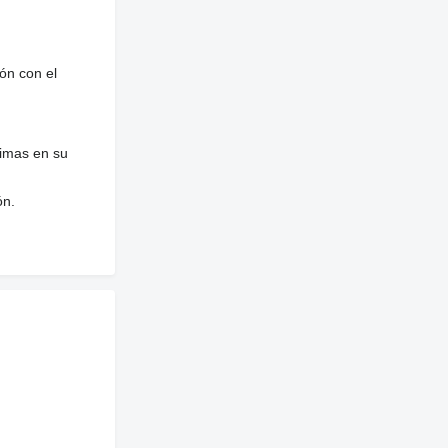
ón con el
nimas en su
ón.