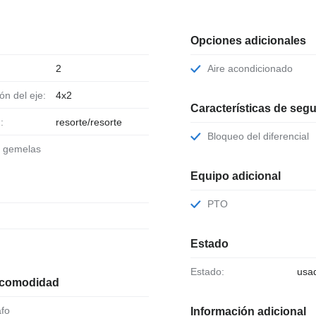
Opciones adicionales
2
Aire acondicionado
ión del eje:
4x2
Características de seg
:
resorte/resorte
Bloqueo del diferencial
s gemelas
Equipo adicional
PTO
Estado
Estado:
usa
 comodidad
afo
Información adicional