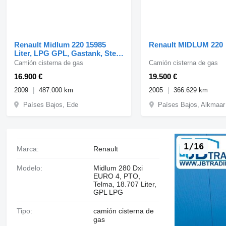
Renault Midlum 220 15985
Renault MIDLUM 220
Liter, LPG GPL, Gastank, Steel
suspension
Camión cisterna de gas
Camión cisterna de gas
16.900 €
19.500 €
2009
487.000 km
2005
366.629 km
Países Bajos, Ede
Países Bajos, Alkmaar
1/16
Marca:
Renault
Modelo:
Midlum 280 Dxi
EURO 4, PTO,
Telma, 18.707 Liter,
GPL LPG
Tipo:
camión cisterna de
gas