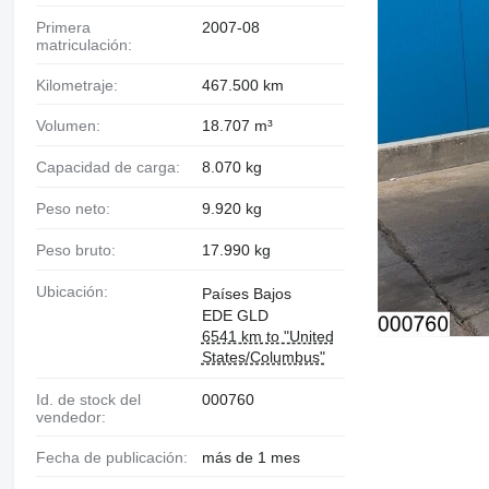
Primera
2007-08
matriculación:
Kilometraje:
467.500 km
Volumen:
18.707 m³
Capacidad de carga:
8.070 kg
Peso neto:
9.920 kg
Peso bruto:
17.990 kg
Ubicación:
Países Bajos
EDE GLD
6541 km to "United
States/Columbus"
Id. de stock del
000760
vendedor:
Fecha de publicación:
más de 1 mes