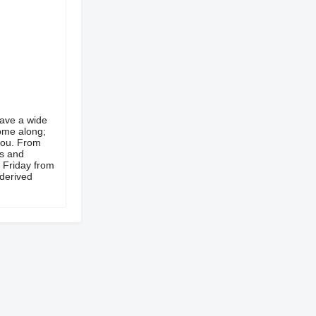
have a wide
come along;
 you. From
ks and
o Friday from
 derived