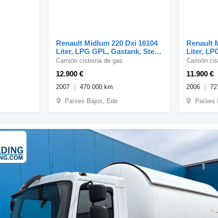
Renault Midlum 220 Dxi 16104
Renault 
Liter, LPG GPL, Gastank, Steel
Liter, LP
suspension
Camión cisterna de gas
Camión cis
12.900 €
11.900 €
2007
470.000 km
2006
72
Países Bajos, Ede
Países 