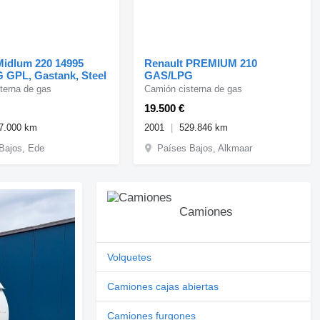
Midlum 220 14995
Renault PREMIUM 210
G GPL, Gastank, Steel
GAS/LPG
terna de gas
Camión cisterna de gas
19.500 €
7.000 km
2001
529.846 km
Bajos, Ede
Países Bajos, Alkmaar
Camiones
Volquetes
Camiones cajas abiertas
Camiones furgones