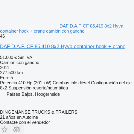
DAF D.A.F. CF 85.410 8x2 Hyva
container hook + crane camión con gancho
46
DAF D.A.F. CF 85.410 8x2 Hyva container hook + crane
51.000 €
Sin IVA
Camión con gancho
2011
277.500 km
Euro 5
Potencia
410 Hp (301 kW)
Combustible
diésel
Configuración del eje
8x2
Suspensión
resorte/neumática
Países Bajos, Hoogerheide
DINGEMANSE TRUCKS & TRAILERS
21
años en Autoline
Contacte con el vendedor