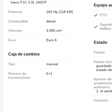
Iveco F1C 3.0L 160CP
Equipo ad
Potencia:
160 Hp (118 kW)
PTO
Combustible:
diésel
Depósito de
AdBlue
Volumen:
3.000 cm³
Euro:
Euro 6
Estado
Estado:
Caja de cambios
Estado téc
Tipo:
manual
guardado 
estado de
Número de
6+1
transmisiones:
Número de
propietario
anteriores:
1: el vend
Garantía::