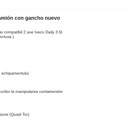
camión con gancho nuevo
ompatibil 2 axe Iveco Daily 3.5t
nclusa )
a echipamentului
curilor la manipularea containerelor
iune (Quad-Tor)