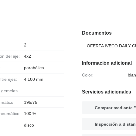
Documentos
2
OFERTA IVECO DAILY 
ión del eje:
4x2
Información adicional
:
parabólica
Color:
bla
ntre ejes:
4.100 mm
s gemelas
Servicios adicionales
umático:
195/75
Comprar mediante "
 neumático:
100 %
Inspección a distan
disco