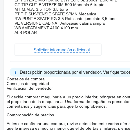
EP PUTERE MOTOR 60 EVI F1C 3.0L 160CP Euro VI E
GT TIP CUTIE VITEZE 6M-500 Manuala 6 trepte
MT M.M.A. 3,5 TON 3.5 tone
PT TIP SUSPENSIE SPATE SPMN Mecanica
RW PUNTE SPATE RG 3,5 Roti spate jumelate 3,5 tone
VE VERSIUNE CABINAT Autosasiu cabina simpla
WB AMPATAMENT 4100 4100 mm
ALB POLAR
Solicitar información adicional
Descripción proporcionada por el vendedor. Verifique todos
Consejos de compra
Consejos de seguridad
Verificación del vendedor
Si decide comprar maquinaria a un precio inferior, póngase en con
el propietario de la maquinaria. Una forma de engaño es present
comentarios y sugerencias para que lo comprobemos.
Comprobación de precios
Antes de confirmar una compra, revise detenidamente varias ofertas 
que le interesa es mucho menor que el de ofertas similares, piénsel