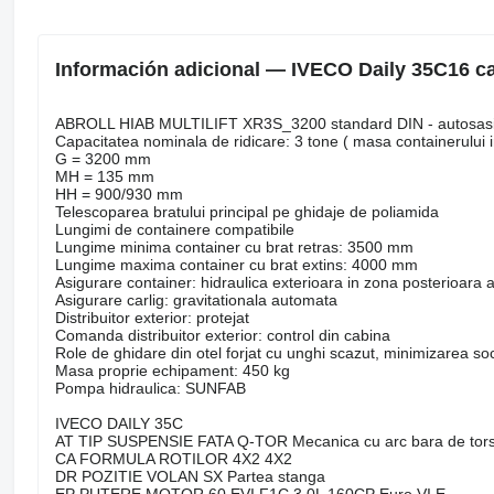
Información adicional — IVECO Daily 35C16 
ABROLL HIAB MULTILIFT XR3S_3200 standard DIN - autosasiu c
Capacitatea nominala de ridicare: 3 tone ( masa containerului i
G = 3200 mm
MH = 135 mm
HH = 900/930 mm
Telescoparea bratului principal pe ghidaje de poliamida
Lungimi de containere compatibile
Lungime minima container cu brat retras: 3500 mm
Lungime maxima container cu brat extins: 4000 mm
Asigurare container: hidraulica exterioara in zona posterioara 
Asigurare carlig: gravitationala automata
Distribuitor exterior: protejat
Comanda distribuitor exterior: control din cabina
Role de ghidare din otel forjat cu unghi scazut, minimizarea so
Masa proprie echipament: 450 kg
Pompa hidraulica: SUNFAB
IVECO DAILY 35C
AT TIP SUSPENSIE FATA Q-TOR Mecanica cu arc bara de tors
CA FORMULA ROTILOR 4X2 4X2
DR POZITIE VOLAN SX Partea stanga