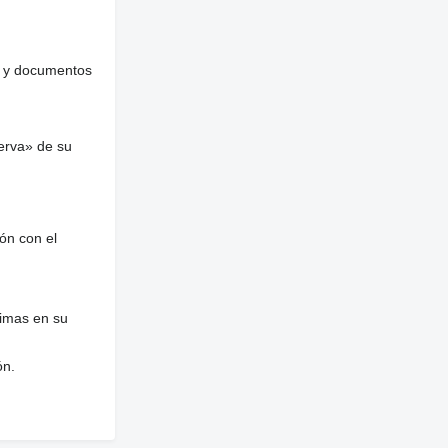
es y documentos
erva» de su
ón con el
nimas en su
ón.