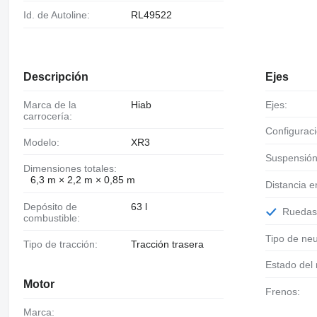
Id. de Autoline:
RL49522
Descripción
Ejes
Marca de la
Hiab
Ejes:
carrocería:
Configurac
Modelo:
XR3
Suspensión
Dimensiones totales:
6,3 m × 2,2 m × 0,85 m
Distancia e
Depósito de
63 l
Rueda
combustible:
Tipo de ne
Tipo de tracción:
Tracción trasera
Estado del
Motor
Frenos:
Marca: