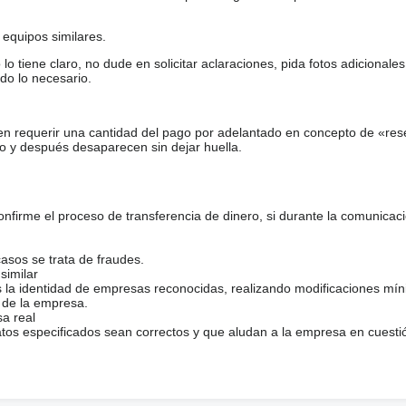
equipos similares.
tiene claro, no dude en solicitar aclaraciones, pida fotos adicional
do lo necesario.
en requerir una cantidad del pago por adelantado en concepto de «res
o y después desaparecen sin dejar huella.
firme el proceso de transferencia de dinero, si durante la comunicaci
casos se trata de fraudes.
similar
s la identidad de empresas reconocidas, realizando modificaciones mí
 de la empresa.
sa real
atos especificados sean correctos y que aludan a la empresa en cuesti