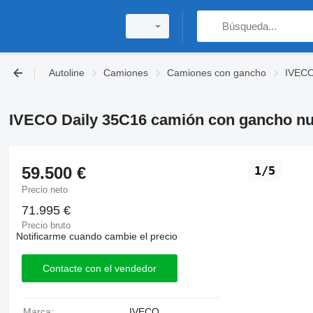
Autoline
Camiones
Camiones con gancho
IVECO
IVECO Daily 35C16 camión con gancho n
59.500 €
1/5
Precio neto
71.995 €
Precio bruto
Notificarme cuando cambie el precio
Contacte con el vendedor
Marca:
IVECO