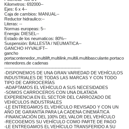
Kilometros: 692000--
Ejes: 6 x 4--
Caja de cambios: MANUAL--
Reductor hidraulico:--
Literas: --
Normas europeas: 5--
Energia: DIESEL--
Estado de los neumaticos: 80%--
Suspensión: BALLESTA / NEUMATICA--
GANCHO HYVALIFT--
gancho
portacontenedor,,multilift,multilink,multili.multibasculante.portaco
ntenedores.de cadenas
-----------------------------------------------------
-DISPONEMOS DE UNA GRAN VARIEDAD DE VEHÍCULOS
INDUSTRIALES DE TODAS LAS MARCAS Y CON TODO
TIPO DE CARROCERÍAS
-ADAPTAMOS EL VEHÍCULO A SUS NECESIDADES
-SOMOS CARROCEROS CON UNA DILATADA
EXPERIENCIA EN EL SECTOR DEL CARROZADO DE
VEHÍCULOS INDUSTRIALES
-LE ENTREGAMOS EL VEHÍCULO REVISADO Y CON UN
AÑO DE GARANTÍA PARA LA CADENA CINEMÁTICA
-FINANCIACIÓN DEL 100% DEL VALOR DEL VEHÍCULO
-RECOGEMOS SU VEHÍCULO COMO PARTE DE PAGO
-LE ENTREGAMOS EL VEHÍCULO TRANSFERIDO A SU