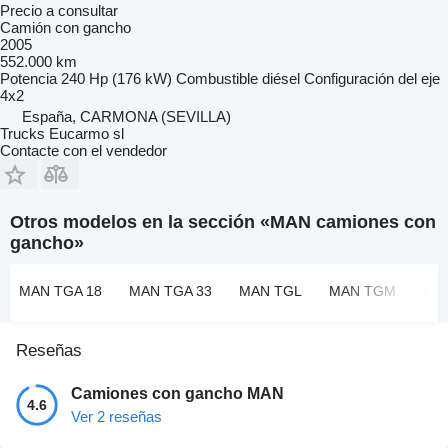
Precio a consultar
Camión con gancho
2005
552.000 km
Potencia
240 Hp (176 kW)
Combustible
diésel
Configuración del eje
4x2
España, CARMONA (SEVILLA)
Trucks Eucarmo sl
Contacte con el vendedor
Otros modelos en la sección «MAN camiones con
gancho»
MAN TGA 18
MAN TGA 33
MAN TGL
MAN TGM
MA
Reseñas
Camiones con gancho MAN
4.6
Ver 2 reseñas