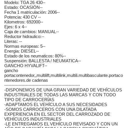
Modelo: TGA 26 430--
Estado: OCASIÓN--
Fecha 1 matriculación: 2006--
Potencia: 430 CV --
Kilometros: 692000--
Ejes: 6 x 4--
Caja de cambios: MANUAL--
Reductor hidraulico:--
Literas: --
Normas europeas: 5--
Energia: DIESEL--
Estado de los neumaticos: 80%--
Suspensión: BALLESTA / NEUMATICA--
GANCHO HYVALIFT--
gancho
portacontenedor,,multilift,multilink,multili.multibasculante.portaco
ntenedores.de cadenas
-----------------------------------------------------
-DISPONEMOS DE UNA GRAN VARIEDAD DE VEHÍCULOS
INDUSTRIALES DE TODAS LAS MARCAS Y CON TODO
TIPO DE CARROCERÍAS
-ADAPTAMOS EL VEHÍCULO A SUS NECESIDADES
-SOMOS CARROCEROS CON UNA DILATADA
EXPERIENCIA EN EL SECTOR DEL CARROZADO DE
VEHÍCULOS INDUSTRIALES
-LE ENTREGAMOS EL VEHÍCULO REVISADO Y CON UN