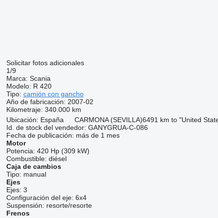
Solicitar fotos adicionales
1/9
Marca:
Scania
Modelo:
R 420
Tipo:
camión con gancho
Año de fabricación:
2007-02
Kilometraje:
340.000 km
Ubicación:
España
CARMONA (SEVILLA)
6491 km to "United Sta
Id. de stock del vendedor:
GANYGRUA-C-086
Fecha de publicación:
más de 1 mes
Motor
Potencia:
420 Hp (309 kW)
Combustible:
diésel
Caja de cambios
Tipo:
manual
Ejes
Ejes:
3
Configuración del eje:
6x4
Suspensión:
resorte/resorte
Frenos