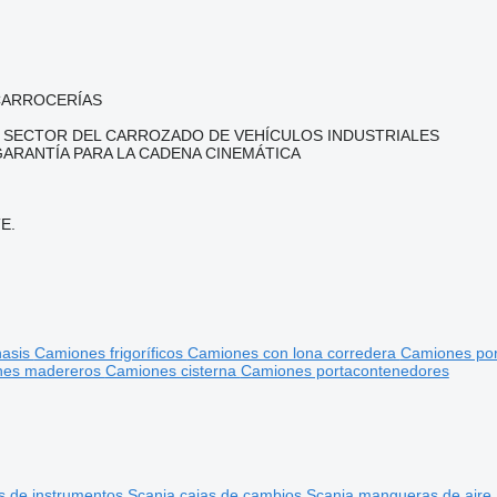
CARROCERÍAS
L SECTOR DEL CARROZADO DE VEHÍCULOS INDUSTRIALES
ARANTÍA PARA LA CADENA CINEMÁTICA
E.
hasis
Camiones frigoríficos
Camiones con lona corredera
Camiones po
nes madereros
Camiones cisterna
Camiones portacontenedores
s de instrumentos
Scania cajas de cambios
Scania mangueras de aire