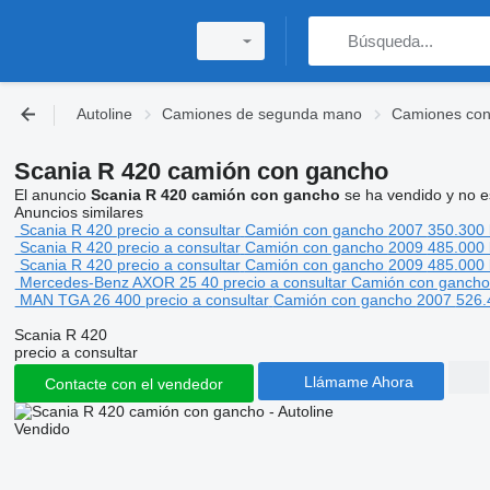
Autoline
Camiones de segunda mano
Camiones con
Scania R 420 camión con gancho
El anuncio
Scania R 420 camión con gancho
se ha vendido y no es
Anuncios similares
Scania R 420
precio a consultar
Camión con gancho
2007
350.300
Scania R 420
precio a consultar
Camión con gancho
2009
485.000
Scania R 420
precio a consultar
Camión con gancho
2009
485.000
Mercedes-Benz AXOR 25 40
precio a consultar
Camión con ganch
MAN TGA 26 400
precio a consultar
Camión con gancho
2007
526
Scania R 420
precio a consultar
Llámame Ahora
Contacte con el vendedor
Vendido