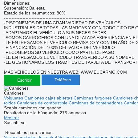
Dimensiones:
Suspensión: Ballesta
Estado de los neumaticos: 80%
---------------------------------------------------------
-DISPONEMOS DE UNA GRAN VARIEDAD DE VEHÍCULOS
INDUSTRIALES DE TODAS LAS MARCAS Y CON TODO TIPO DE 
-ADAPTAMOS EL VEHÍCULO A SUS NECESIDADES
-SOMOS CARROCEROS CON UNA DILATADA EXPERIENCIA EN E
-LE ENTREGAMOS EL VEHÍCULO REVISADO Y CON UN AÑO DE G
-FINANCIACIÓN DEL 100% DEL VALOR DEL VEHÍCULO
-RECOGEMOS SU VEHÍCULO COMO PARTE DE PAGO
-LE ENTREGAMOS EL VEHÍCULO TRANSFERIDO A SU NOMBRE
-LE GESTIONAMOS LOS TRÁMITES DE TARJETA DE TRANSPORT
MÁS VEHÍCULOS EN NUESTRA WEB: WWW.EUCARMO.COM
Teléfono
Escribir
Camiones
Volquetes
Camiones cajas abiertas
Camiones furgones
Camiones c
toldos
Camiones de combustible
Camiones de contenedores
Camio
Scania camiones con gancho
Resultados de la búsqueda:
275 anuncios
Mostrar
Suscribirse
Recambios para camión
Scania unidades de control
Scania fascias delanteras
Scania cuadro