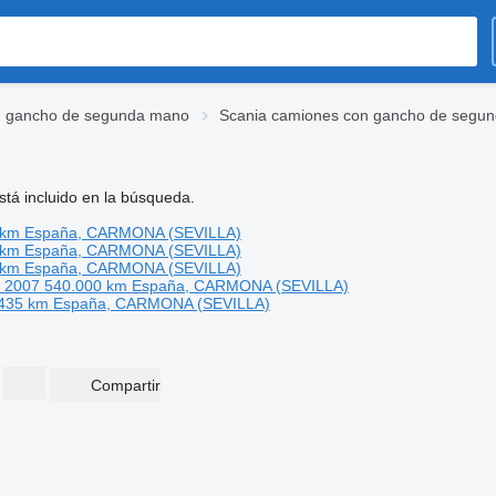
 gancho de segunda mano
Scania camiones con gancho de segu
tá incluido en la búsqueda.
 km
España, CARMONA (SEVILLA)
 km
España, CARMONA (SEVILLA)
 km
España, CARMONA (SEVILLA)
o
2007
540.000 km
España, CARMONA (SEVILLA)
.435 km
España, CARMONA (SEVILLA)
Compartir