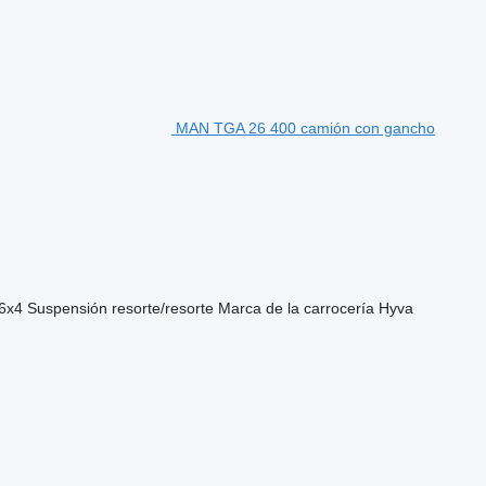
MAN TGA 26 400 camión con gancho
6x4
Suspensión
resorte/resorte
Marca de la carrocería
Hyva