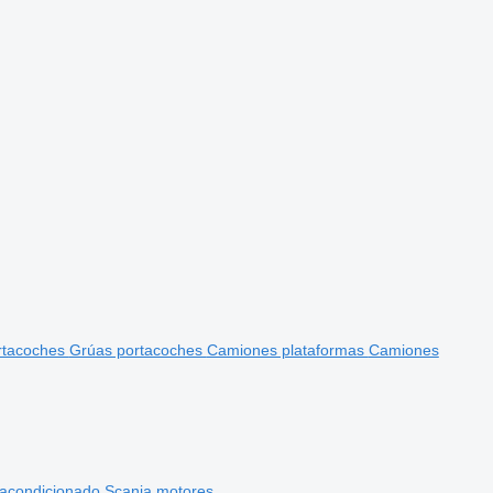
rtacoches
Grúas portacoches
Camiones plataformas
Camiones
 acondicionado
Scania motores