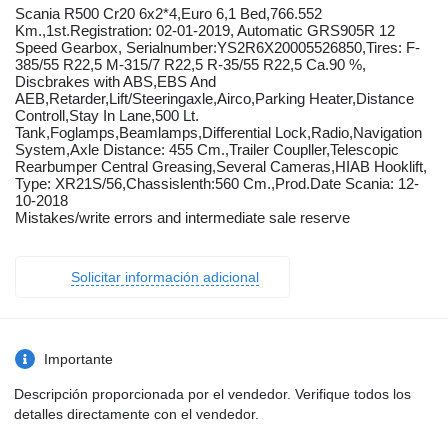
Scania R500 Cr20 6x2*4,Euro 6,1 Bed,766.552
Km.,1st.Registration: 02-01-2019, Automatic GRS905R 12
Speed Gearbox, Serialnumber:YS2R6X20005526850,Tires: F-
385/55 R22,5 M-315/7 R22,5 R-35/55 R22,5 Ca.90 %,
Discbrakes with ABS,EBS And
AEB,Retarder,Lift/Steeringaxle,Airco,Parking Heater,Distance
Controll,Stay In Lane,500 Lt.
Tank,Foglamps,Beamlamps,Differential Lock,Radio,Navigation
System,Axle Distance: 455 Cm.,Trailer Coupller,Telescopic
Rearbumper Central Greasing,Several Cameras,HIAB Hooklift,
Type: XR21S/56,Chassislenth:560 Cm.,Prod.Date Scania: 12-
10-2018
Mistakes/write errors and intermediate sale reserve
Solicitar información adicional
Importante
Descripción proporcionada por el vendedor. Verifique todos los
detalles directamente con el vendedor.