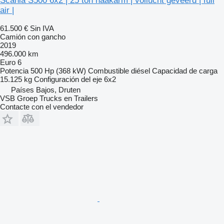
Scania S500 6x2 | 25 ton haakarm | vollucht geveerd | full
air |
61.500 €
Sin IVA
Camión con gancho
2019
496.000 km
Euro 6
Potencia
500 Hp (368 kW)
Combustible
diésel
Capacidad de carga
15.125 kg
Configuración del eje
6x2
Países Bajos, Druten
VSB Groep Trucks en Trailers
Contacte con el vendedor