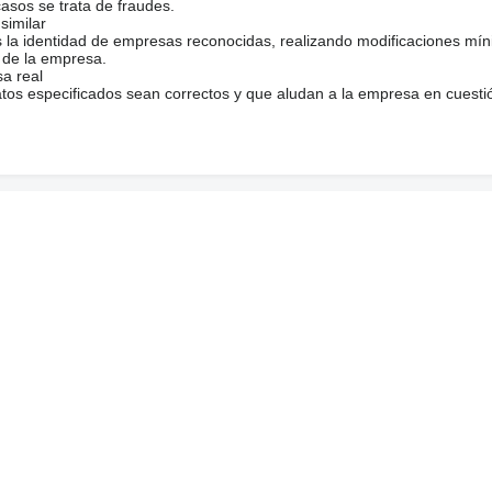
recha exterior: 60%
casos se trata de fraudes.
similar
s la identidad de empresas reconocidas, realizando modificaciones mí
 de la empresa.
sa real
atos especificados sean correctos y que aludan a la empresa en cuesti