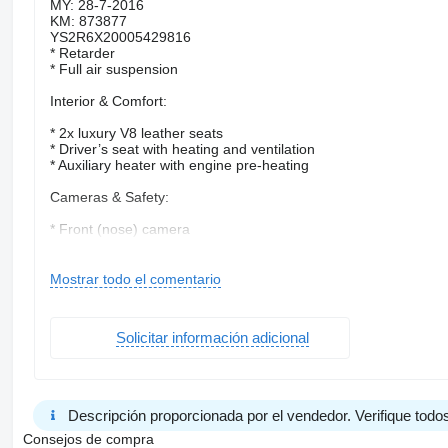
MY: 28-7-2016
KM: 873877
YS2R6X20005429816
* Retarder
* Full air suspension
Interior & Comfort:
* 2x luxury V8 leather seats
* Driver’s seat with heating and ventilation
* Auxiliary heater with engine pre-heating
Cameras & Safety:
* Front (nose) camera
* Blind spot camera
* 2 cameras for hooklift system
* Adaptive cruise control with emergency braking system
Mostrar todo el comentario
* Lane assist
* Smart tachograph type 2
Solicitar información adicional
Axles & Suspension:
* 9-ton front axle
* 11.5-ton drive axle
* 7.5-ton tag axle
Descripción proporcionada por el vendedor. Verifique todos
Equipment:
Consejos de compra