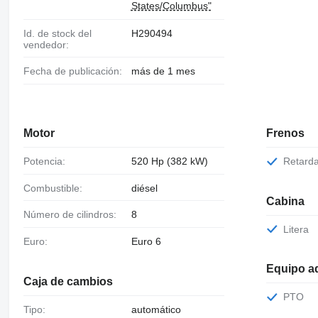
States/Columbus"
Id. de stock del
H290494
vendedor:
Fecha de publicación:
más de 1 mes
Motor
Frenos
Potencia:
520 Hp (382 kW)
Retard
Combustible:
diésel
Cabina
Número de cilindros:
8
Litera
Euro:
Euro 6
Equipo ad
Caja de cambios
PTO
Tipo:
automático