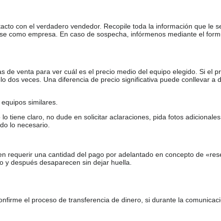
tacto con el verdadero vendedor. Recopile toda la información que le s
arse como empresa. En caso de sospecha, infórmenos mediante el form
de venta para ver cuál es el precio medio del equipo elegido. Si el pr
o dos veces. Una diferencia de precio significativa puede conllevar a 
equipos similares.
tiene claro, no dude en solicitar aclaraciones, pida fotos adicional
do lo necesario.
en requerir una cantidad del pago por adelantado en concepto de «res
o y después desaparecen sin dejar huella.
jo del neumático izquierda: 80%; Dibujo del neumático derecha: 80%
ático izquierda interior: 90%; Dibujo del neumático izquierda exterior:
firme el proceso de transferencia de dinero, si durante la comunicaci
recha exterior: 90%
tico izquierda interior: 60%; Dibujo del neumático izquierda exterior: 