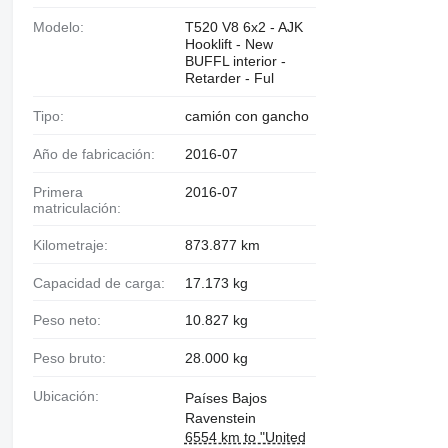
Modelo:
T520 V8 6x2 - AJK
Hooklift - New
BUFFL interior -
Retarder - Ful
Tipo:
camión con gancho
Año de fabricación:
2016-07
Primera
2016-07
matriculación:
Kilometraje:
873.877 km
Capacidad de carga:
17.173 kg
Peso neto:
10.827 kg
Peso bruto:
28.000 kg
Ubicación:
Países Bajos
Ravenstein
6554 km to "United