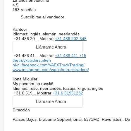
19
años en Autoline
4.5
193 reseñas
Suscribirse al vendedor
Kantoor
Idiomas:
inglés, alemán, neerlandés
+31 486 20...
Mostrar
+31 486 202 645
Llámame Ahora
+31 486 41...
Mostrar
+31 486 411 715
thetrucktraders.nl/en
nl-nl.facebook.com/VAEXTruckTrading/
www.instagram.com/vaexthetrucktraders/
Ilona Mioulleri
My govorim po russki!
Idiomas:
ruso, neerlandés, kazajo, kirguís, inglés
+31 6 519...
Mostrar
+31 6 51951232
Llámame Ahora
Dirección
Países Bajos, Brabante Septentrional, 5371MZ, Ravenstein, De