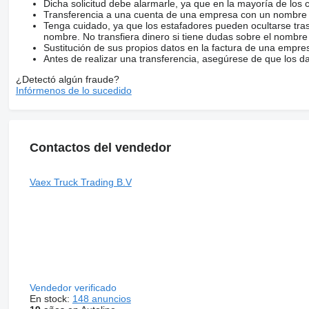
del neumático derecha exterior: 60%; Dibujo del neumático de
Dicha solicitud debe alarmarle, ya que en la mayoría de los 
Marca carrocería: AJK
Transferencia a una cuenta de una empresa con un nombre 
Estado general: bueno
Tenga cuidado, ya que los estafadores pueden ocultarse tra
Estado técnico: bueno
nombre. No transfiera dinero si tiene dudas sobre el nombre
Estado óptico: bueno
Sustitución de sus propios datos en la factura de una empre
Antes de realizar una transferencia, asegúrese de que los d
¿Detectó algún fraude?
Infórmenos de lo sucedido
Contactos del vendedor
Vaex Truck Trading B.V
Vendedor verificado
En stock:
148 anuncios