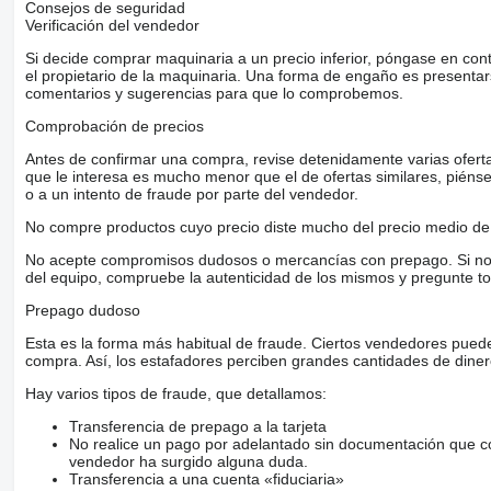
Consejos de seguridad
* AJK hooklift (5.20 m), suitable for containers up to 6.50 m
Verificación del vendedor
* 1-meter extendable rear bumper
Si decide comprar maquinaria a un precio inferior, póngase en con
* Full air system
el propietario de la maquinaria. Una forma de engaño es present
comentarios y sugerencias para que lo comprobemos.
Tyres:
Comprobación de precios
* Front tyres: Bridgestone – 90%
* Drive axle tyres: Michelin – 100% new
Antes de confirmar una compra, revise detenidamente varias ofertas 
* Tag axle tyres: Michelin – 70%
que le interesa es mucho menor que el de ofertas similares, piénsel
o a un intento de fraude por parte del vendedor.
Fuel System:
No compre productos cuyo precio diste mucho del precio medio de 
* Dual fuel tanks
* Total capacity: 900 liters
No acepte compromisos dudosos o mercancías con prepago. Si no lo 
del equipo, compruebe la autenticidad de los mismos y pregunte to
Additional Features:
Prepago dudoso
* Red paint protected with clear coat to prevent fading
* New radio with DAB+ & Apple CarPlay
Esta es la forma más habitual de fraude. Ciertos vendedores pued
compra. Así, los estafadores perciben grandes cantidades de diner
= Más información =
Hay varios tipos de fraude, que detallamos:
Transmisión: Opti Cruise, Automático
Eje delantero: Carga máxima del eje: 9000 kg; Dirección; Dibu
Transferencia de prepago a la tarjeta
Eje trasero 1: Carga máxima del eje: 11500 kg; Dibujo del neum
No realice un pago por adelantado sin documentación que con
del neumático derecha exterior: 90%; Dibujo del neumático de
vendedor ha surgido alguna duda.
Eje trasero 2: Carga máxima del eje: 7500 kg; Dibujo del neumá
Transferencia a una cuenta «fiduciaria»