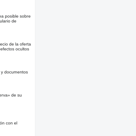
ea posible sobre
ulario de
ecio de la oferta
defectos ocultos
es y documentos
erva» de su
 90%; Dibujo
ón con el
60%; Dibujo