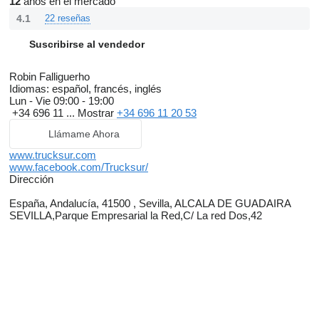
12
años en el mercado
4.1
22 reseñas
Suscribirse al vendedor
Robin Falliguerho
Idiomas:
español, francés, inglés
Lun - Vie
09:00 - 19:00
+34 696 11 ...
Mostrar
+34 696 11 20 53
Llámame Ahora
www.trucksur.com
www.facebook.com/Trucksur/
Dirección
España, Andalucía, 41500 , Sevilla, ALCALA DE GUADAIRA
SEVILLA,Parque Empresarial la Red,C/ La red Dos,42