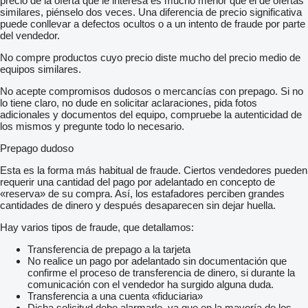
precio de la oferta que le interesa es mucho menor que el de ofertas
similares, piénselo dos veces. Una diferencia de precio significativa
puede conllevar a defectos ocultos o a un intento de fraude por parte
del vendedor.
No compre productos cuyo precio diste mucho del precio medio de
equipos similares.
No acepte compromisos dudosos o mercancías con prepago. Si no
lo tiene claro, no dude en solicitar aclaraciones, pida fotos
adicionales y documentos del equipo, compruebe la autenticidad de
los mismos y pregunte todo lo necesario.
Prepago dudoso
Esta es la forma más habitual de fraude. Ciertos vendedores pueden
requerir una cantidad del pago por adelantado en concepto de
«reserva» de su compra. Así, los estafadores perciben grandes
cantidades de dinero y después desaparecen sin dejar huella.
Hay varios tipos de fraude, que detallamos:
Transferencia de prepago a la tarjeta
No realice un pago por adelantado sin documentación que
confirme el proceso de transferencia de dinero, si durante la
comunicación con el vendedor ha surgido alguna duda.
Transferencia a una cuenta «fiduciaria»
Dicha solicitud debe alarmarle, ya que en la mayoría de los