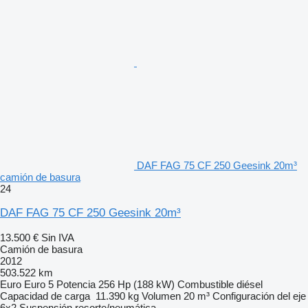
DAF FAG 75 CF 250 Geesink 20m³
camión de basura
24
DAF FAG 75 CF 250 Geesink 20m³
13.500 €
Sin IVA
Camión de basura
2012
503.522 km
Euro
Euro 5
Potencia
256 Hp (188 kW)
Combustible
diésel
Capacidad de carga
11.390 kg
Volumen
20 m³
Configuración del eje
6x2
Suspensión
resorte/neumática