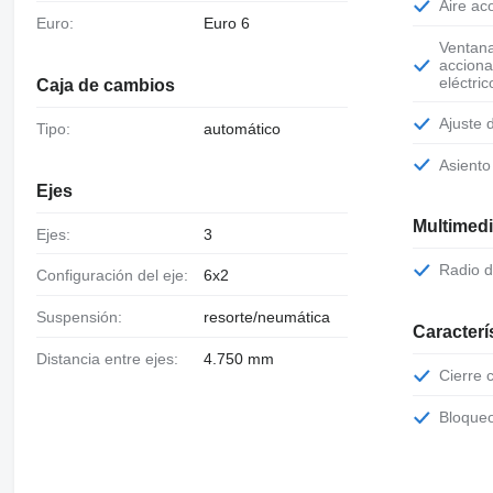
Aire a
Euro:
Euro 6
Ventanas de
accion
eléctric
Caja de cambios
Ajuste
Tipo:
automático
Asient
Ejes
Multimed
Ejes:
3
Radio 
Configuración del eje:
6x2
Suspensión:
resorte/neumática
Caracterí
Distancia entre ejes:
4.750 mm
Cierre
Bloque