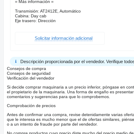
= Más información =
Transmisión: AT2412E, Automático
Cabina: Day cab
Eje trasero: Dirección
Solicitar información adicional
Descripción proporcionada por el vendedor. Verifique todos
Consejos de compra
Consejos de seguridad
Verificación del vendedor
Si decide comprar maquinaria a un precio inferior, póngase en con
el propietario de la maquinaria. Una forma de engaño es present
comentarios y sugerencias para que lo comprobemos.
Comprobación de precios
Antes de confirmar una compra, revise detenidamente varias ofertas 
que le interesa es mucho menor que el de ofertas similares, piénsel
o a un intento de fraude por parte del vendedor.
No compre productos cuyo precio diste mucho del precio medio de 