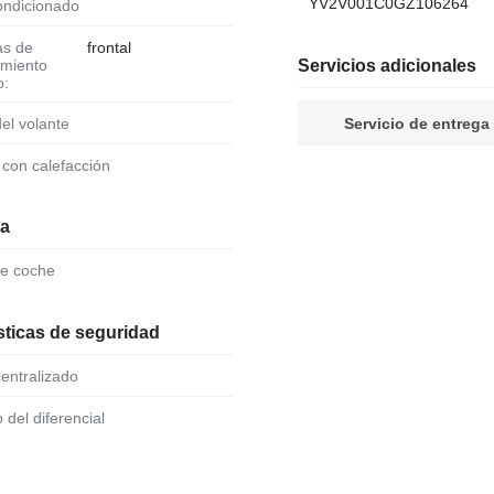
YV2V001C0GZ106264
condicionado
frontal
amiento
Servicios adicionales
o:
 del volante
Servicio de entrega
o con calefacción
ia
de coche
sticas de seguridad
 centralizado
o del diferencial