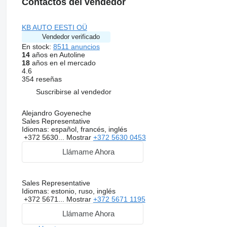
Contactos del vendedor
KB AUTO EESTI OÜ
Vendedor verificado
En stock:
8511 anuncios
14
años en Autoline
18
años en el mercado
4.6
354 reseñas
Suscribirse al vendedor
Alejandro Goyeneche
Sales Representative
Idiomas:
español, francés, inglés
+372 5630...
Mostrar
+372 5630 0453
Llámame Ahora
Sales Representative
Idiomas:
estonio, ruso, inglés
+372 5671...
Mostrar
+372 5671 1195
Llámame Ahora