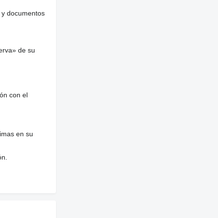
es y documentos
erva» de su
ón con el
nimas en su
ón.