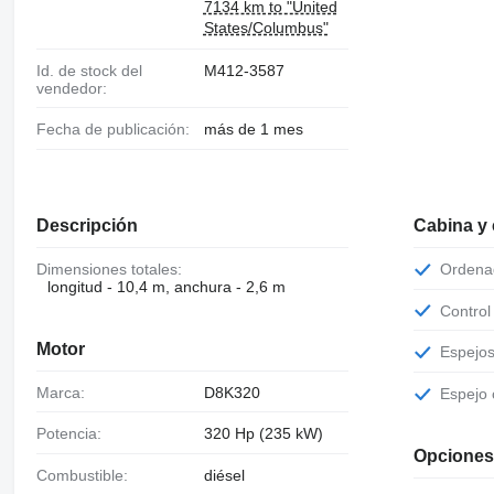
7134 km to "United
States/Columbus"
Id. de stock del
M412-3587
vendedor:
Fecha de publicación:
más de 1 mes
Descripción
Cabina y
Dimensiones totales:
Orden
longitud - 10,4 m, anchura - 2,6 m
Contro
Motor
Espejo
Marca:
D8K320
Espejo
Potencia:
320 Hp (235 kW)
Opciones
Combustible:
diésel