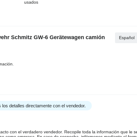
usados
rwehr Schmitz GW-6 Gerätewagen camión
Español
mación.
 los detalles directamente con el vendedor.
tacto con el verdadero vendedor. Recopile toda la información que le s
arse como empresa. En caso de sospecha, infórmenos mediante el form