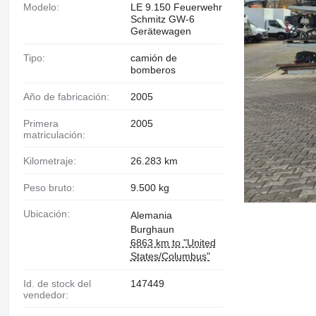
Modelo:
LE 9.150 Feuerwehr
Schmitz GW-6
Gerätewagen
Tipo:
camión de
bomberos
Año de fabricación:
2005
Primera
2005
matriculación:
Kilometraje:
26.283 km
Peso bruto:
9.500 kg
Ubicación:
Alemania
Burghaun
6863 km to "United
States/Columbus"
Id. de stock del
147449
vendedor: