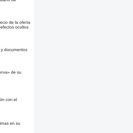
ecio de la oferta
defectos ocultos
es y documentos
erva» de su
ón con el
nimas en su