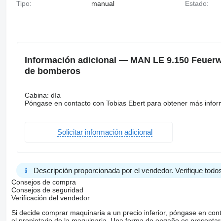
Tipo:
manual
Estado:
Información adicional — MAN LE 9.150 Feue
de bomberos
Cabina: día
Póngase en contacto con Tobias Ebert para obtener más infor
Solicitar información adicional
Descripción proporcionada por el vendedor. Verifique todos
Consejos de compra
Consejos de seguridad
Verificación del vendedor
Si decide comprar maquinaria a un precio inferior, póngase en con
el propietario de la maquinaria. Una forma de engaño es present