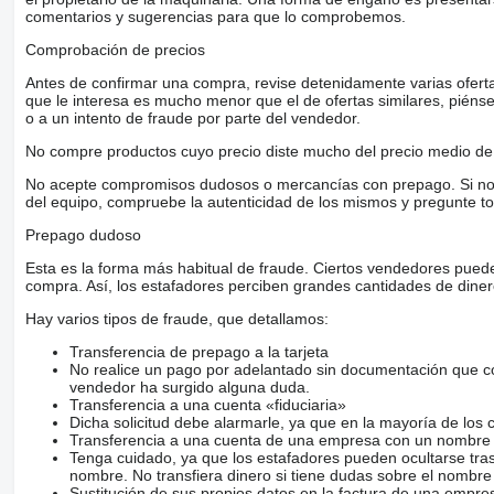
comentarios y sugerencias para que lo comprobemos.
Comprobación de precios
Antes de confirmar una compra, revise detenidamente varias ofertas 
que le interesa es mucho menor que el de ofertas similares, piénsel
o a un intento de fraude por parte del vendedor.
No compre productos cuyo precio diste mucho del precio medio de 
No acepte compromisos dudosos o mercancías con prepago. Si no lo 
del equipo, compruebe la autenticidad de los mismos y pregunte to
Prepago dudoso
Esta es la forma más habitual de fraude. Ciertos vendedores pued
compra. Así, los estafadores perciben grandes cantidades de diner
Hay varios tipos de fraude, que detallamos:
Transferencia de prepago a la tarjeta
No realice un pago por adelantado sin documentación que con
vendedor ha surgido alguna duda.
Transferencia a una cuenta «fiduciaria»
Dicha solicitud debe alarmarle, ya que en la mayoría de los 
Transferencia a una cuenta de una empresa con un nombre 
Tenga cuidado, ya que los estafadores pueden ocultarse tra
nombre. No transfiera dinero si tiene dudas sobre el nombre
Sustitución de sus propios datos en la factura de una empre