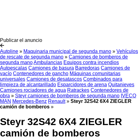
Publicar el anuncio
Autoline
»
Maquinaria municipal de segunda mano
»
Vehículos
de rescate de segunda mano
»
Camiones de bomberos de
segunda mano
Ambulancias
Equipos contra incendios
Autoescalas
Camiones de basura
Barredoras
Camiones de
vacío
Contenedores de gancho
Máquinas comunitarias
universales
Camiones de desatascos
Combinados para
limpieza de alcantarillado
Esparcidores de arena
Quitanieves
Camiones rociadores de agua
Ratrackes
Contenedores de
obra
»
Steyr camiones de bomberos de segunda mano
IVECO
MAN
Mercedes-Benz
Renault
»
Steyr 32S42 6X4 ZIEGLER
camión de bomberos
»
Steyr 32S42 6X4 ZIEGLER
camión de bomberos