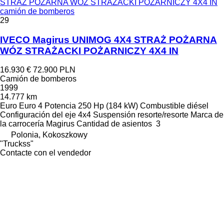
STRAŻ POŻARNA WÓZ STRAŻACKI POŻARNICZY 4X4 IN
camión de bomberos
29
IVECO Magirus UNIMOG 4X4 STRAŻ POŻARNA
WÓZ STRAŻACKI POŻARNICZY 4X4 IN
16.930 €
72.900 PLN
Camión de bomberos
1999
14.777 km
Euro
Euro 4
Potencia
250 Hp (184 kW)
Combustible
diésel
Configuración del eje
4x4
Suspensión
resorte/resorte
Marca de
la carrocería
Magirus
Cantidad de asientos
3
Polonia, Kokoszkowy
"Truckss"
Contacte con el vendedor