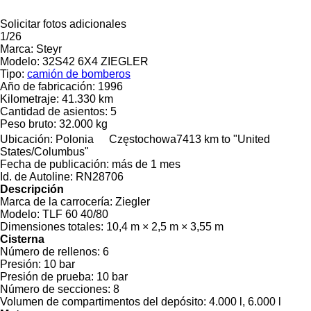
Solicitar fotos adicionales
1/26
Marca:
Steyr
Modelo:
32S42 6X4 ZIEGLER
Tipo:
camión de bomberos
Año de fabricación:
1996
Kilometraje:
41.330 km
Cantidad de asientos:
5
Peso bruto:
32.000 kg
Ubicación:
Polonia
Częstochowa
7413 km to "United
States/Columbus"
Fecha de publicación:
más de 1 mes
Id. de Autoline:
RN28706
Descripción
Marca de la carrocería:
Ziegler
Modelo:
TLF 60 40/80
Dimensiones totales:
10,4 m × 2,5 m × 3,55 m
Cisterna
Número de rellenos:
6
Presión:
10 bar
Presión de prueba:
10 bar
Número de secciones:
8
Volumen de compartimentos del depósito:
4.000 l, 6.000 l