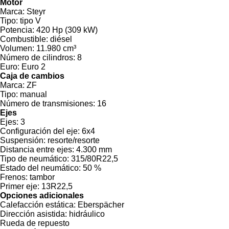
Motor
Marca:
Steyr
Tipo:
tipo V
Potencia:
420 Hp (309 kW)
Combustible:
diésel
Volumen:
11.980 cm³
Número de cilindros:
8
Euro:
Euro 2
Caja de cambios
Marca:
ZF
Tipo:
manual
Número de transmisiones:
16
Ejes
Ejes:
3
Configuración del eje:
6x4
Suspensión:
resorte/resorte
Distancia entre ejes:
4.300 mm
Tipo de neumático:
315/80R22,5
Estado del neumático:
50 %
Frenos:
tambor
Primer eje:
13R22,5
Opciones adicionales
Calefacción estática:
Eberspächer
Dirección asistida:
hidráulico
Rueda de repuesto