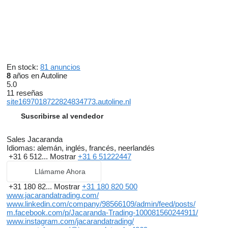
En stock:
81 anuncios
8
años en Autoline
5.0
11 reseñas
site1697018722824834773.autoline.nl
Suscribirse al vendedor
Sales Jacaranda
Idiomas:
alemán, inglés, francés, neerlandés
+31 6 512...
Mostrar
+31 6 51222447
Llámame Ahora
+31 180 82...
Mostrar
+31 180 820 500
www.jacarandatrading.com/
www.linkedin.com/company/98566109/admin/feed/posts/
m.facebook.com/p/Jacaranda-Trading-100081560244911/
www.instagram.com/jacarandatrading/