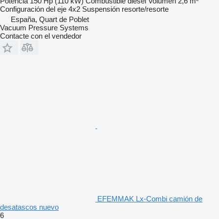
Potencia
150 Hp (110 kW)
Combustible
diésel
Volumen
2,6 m³
Configuración del eje
4x2
Suspensión
resorte/resorte
España, Quart de Poblet
Vacuum Pressure Systems
Contacte con el vendedor
EFEMMAK Lx-Combi camión de
desatascos nuevo
6