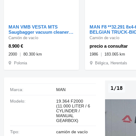
MAN VMB VESTA MTS
MAN F8 **32.291 8x4-
Saugbagger vacuum cleaner
BELGIAN TRUCK-BI
excavator s
AXXLES**
Camión de vacío
Camión de vacío
8.900 €
precio a consultar
2000
80.300 km
1986
183.065 km
Polonia
Bélgica, Herentals
1/18
Marca:
MAN
Modelo:
19.364 F2000
(11.000 LITER / 6
CYLINDER /
MANUAL
GEARBOX)
Tipo:
camión de vacío