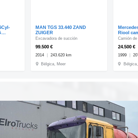
6Cyl-
MAN TGS 33.440 ZAND
Mercedes
G
ZUIGER
Riool ca
2026
Excavadora de succión
Camión de
99.500 €
24.500 €
2014
243.620 km
1999
20
Bélgica, Meer
Bélgica