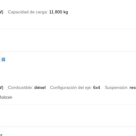
W)
Capacidad de carga
11.800 kg
III
W)
Combustible
diésel
Configuración del eje
6x4
Suspensión
res
Boitzen
r