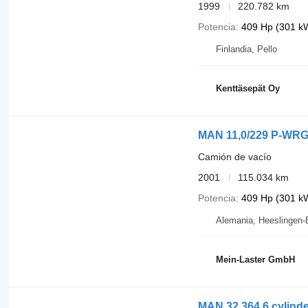
1999
220.782 km
Potencia
409 Hp (301 k
Finlandia, Pello
Kenttäsepät Oy
MAN 11,0/229 P-WRG 
Camión de vacío
2001
115.034 km
Potencia
409 Hp (301 k
Alemania, Heeslingen-
Mein-Laster GmbH
MAN 32.364 6 cylinde