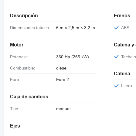
Descripción
Frenos
Dimensiones totales:
6 m × 2,5 m × 3,2 m
ABS
Motor
Cabina y
Potencia:
360 Hp (265 kW)
Techo 
Combustible:
diésel
Cabina
Euro:
Euro 2
Litera
Caja de cambios
Tipo:
manual
Ejes