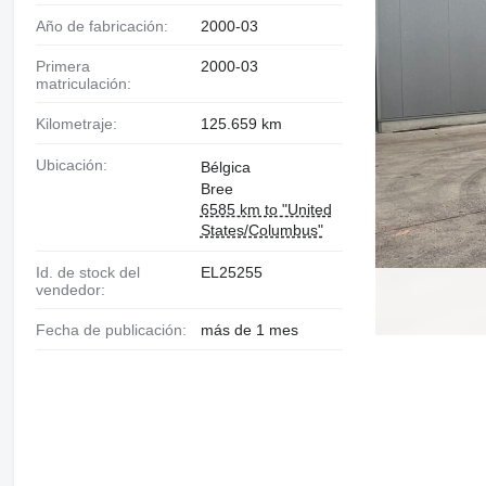
Año de fabricación:
2000-03
Primera
2000-03
matriculación:
Kilometraje:
125.659 km
Ubicación:
Bélgica
Bree
6585 km to "United
States/Columbus"
Id. de stock del
EL25255
vendedor:
Fecha de publicación:
más de 1 mes