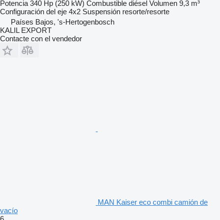
Potencia
340 Hp (250 kW)
Combustible
diésel
Volumen
9,3 m³
Configuración del eje
4x2
Suspensión
resorte/resorte
Países Bajos, 's-Hertogenbosch
KALIL EXPORT
Contacte con el vendedor
MAN Kaiser eco combi camión de
vacío
6