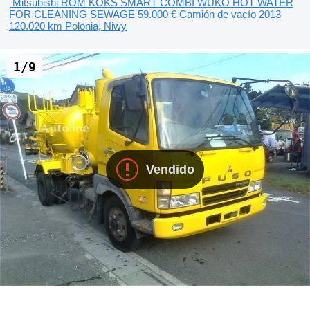
Mitsubishi ROM KOKS SMART COMBI WUKO HOT WATER
FOR CLEANING SEWAGE
59.000 €
Camión de vacío
2013
120.020 km
Polonia, Niwy
1/9
Vendido