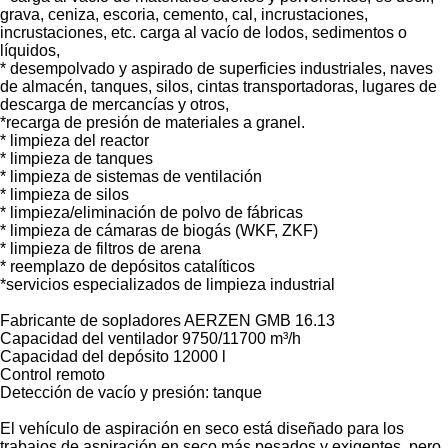
grava, ceniza, escoria, cemento, cal, incrustaciones,
incrustaciones, etc. carga al vacío de lodos, sedimentos o
líquidos,
* desempolvado y aspirado de superficies industriales, naves
de almacén, tanques, silos, cintas transportadoras, lugares de
descarga de mercancías y otros,
*recarga de presión de materiales a granel.
* limpieza del reactor
* limpieza de tanques
* limpieza de sistemas de ventilación
* limpieza de silos
* limpieza/eliminación de polvo de fábricas
* limpieza de cámaras de biogás (WKF, ZKF)
* limpieza de filtros de arena
* reemplazo de depósitos catalíticos
*servicios especializados de limpieza industrial
Fabricante de sopladores AERZEN GMB 16.13
Capacidad del ventilador 9750/11700 m³/h
Capacidad del depósito 12000 l
Control remoto
Detección de vacío y presión: tanque
El vehículo de aspiración en seco está diseñado para los
trabajos de aspiración en seco más pesados ​​y exigentes, pero