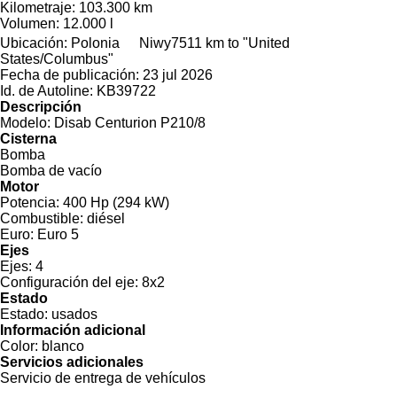
Kilometraje:
103.300 km
Volumen:
12.000 l
Ubicación:
Polonia
Niwy
7511 km to "United
States/Columbus"
Fecha de publicación:
23 jul 2026
Id. de Autoline:
KB39722
Descripción
Modelo:
Disab Centurion P210/8
Cisterna
Bomba
Bomba de vacío
Motor
Potencia:
400 Hp (294 kW)
Combustible:
diésel
Euro:
Euro 5
Ejes
Ejes:
4
Configuración del eje:
8x2
Estado
Estado:
usados
Información adicional
Color:
blanco
Servicios adicionales
Servicio de entrega de vehículos