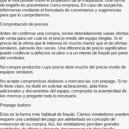
que le sea posible sobre el propietario de la maquinaria. Una forma
de engaño es presentarse como empresa. En caso de sospecha,
infórmenos mediante el formulario de comentarios y sugerencias
para que lo comprobemos.
Comprobación de precios
Antes de confirmar una compra, revise detenidamente varias ofertas
de venta para ver cuál es el precio medio del equipo elegido. Si el
precio de la oferta que le interesa es mucho menor que el de ofertas
similares, piénselo dos veces. Una diferencia de precio significativa
puede conllevar a defectos ocultos o a un intento de fraude por parte
del vendedor.
No compre productos cuyo precio diste mucho del precio medio de
equipos similares.
No acepte compromisos dudosos o mercancías con prepago. Si no
lo tiene claro, no dude en solicitar aclaraciones, pida fotos
adicionales y documentos del equipo, compruebe la autenticidad de
los mismos y pregunte todo lo necesario.
Prepago dudoso
Esta es la forma más habitual de fraude. Ciertos vendedores pueden
requerir una cantidad del pago por adelantado en concepto de
«reserva» de su compra. Así, los estafadores perciben grandes
cantidades de dinero y después desaparecen sin dejar huella.