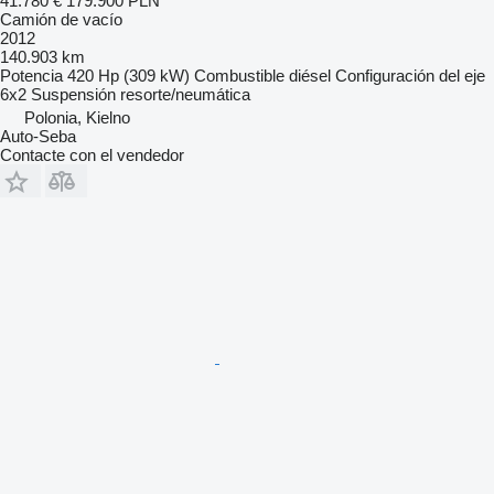
41.780 €
179.900 PLN
Camión de vacío
2012
140.903 km
Potencia
420 Hp (309 kW)
Combustible
diésel
Configuración del eje
6x2
Suspensión
resorte/neumática
Polonia, Kielno
Auto-Seba
Contacte con el vendedor