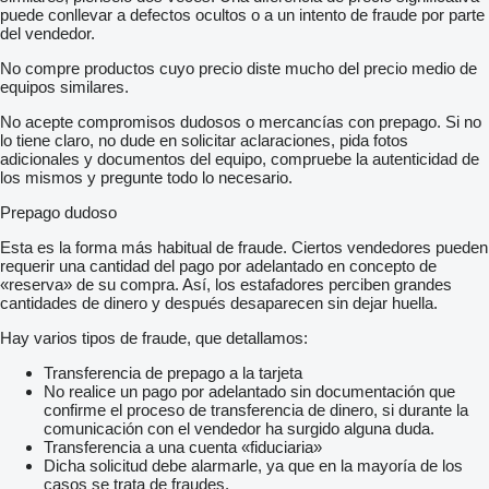
1bar / 1000rpm
puede conllevar a defectos ocultos o a un intento de fraude por parte
930m3 / hour
del vendedor.
No compre productos cuyo precio diste mucho del precio medio de
equipos similares.
PRATISSOLI KF36 high pressure pump
140bar / 900rpm
No acepte compromisos dudosos o mercancías con prepago. Si no
137ltr / min
lo tiene claro, no dude en solicitar aclaraciones, pida fotos
adicionales y documentos del equipo, compruebe la autenticidad de
- Engine: 375 kW (510 HP), Euro 6
los mismos y pregunte todo lo necesario.
- 285.000km
- Front: Air; Rear: Air
Prepago dudoso
- Automatic gearbox
- Engine brake
Esta es la forma más habitual de fraude. Ciertos vendedores pueden
requerir una cantidad del pago por adelantado en concepto de
«reserva» de su compra. Así, los estafadores perciben grandes
Length: 975 cm
cantidades de dinero y después desaparecen sin dejar huella.
Load capacity: 10485 kg
Total weight: 28000 kg
Hay varios tipos de fraude, que detallamos:
Transferencia de prepago a la tarjeta
Location: 8026 Bodø, Norway
No realice un pago por adelantado sin documentación que
confirme el proceso de transferencia de dinero, si durante la
tel.
mostrar contactos
comunicación con el vendedor ha surgido alguna duda.
Transferencia a una cuenta «fiduciaria»
Dicha solicitud debe alarmarle, ya que en la mayoría de los
casos se trata de fraudes.