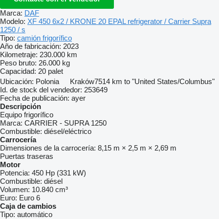
Marca:
DAF
Modelo:
XF 450 6x2 / KRONE 20 EPAL refrigerator / Carrier Supra
1250 / s
Tipo:
camión frigorífico
Año de fabricación:
2023
Kilometraje:
230.000 km
Peso bruto:
26.000 kg
Capacidad:
20 palet
Ubicación:
Polonia
Kraków
7514 km to "United States/Columbus"
Id. de stock del vendedor:
253649
Fecha de publicación:
ayer
Descripción
Equipo frigorífico
Marca:
CARRIER - SUPRA 1250
Combustible:
diésel/eléctrico
Carrocería
Dimensiones de la carrocería:
8,15 m × 2,5 m × 2,69 m
Puertas traseras
Motor
Potencia:
450 Hp (331 kW)
Combustible:
diésel
Volumen:
10.840 cm³
Euro:
Euro 6
Caja de cambios
Tipo:
automático