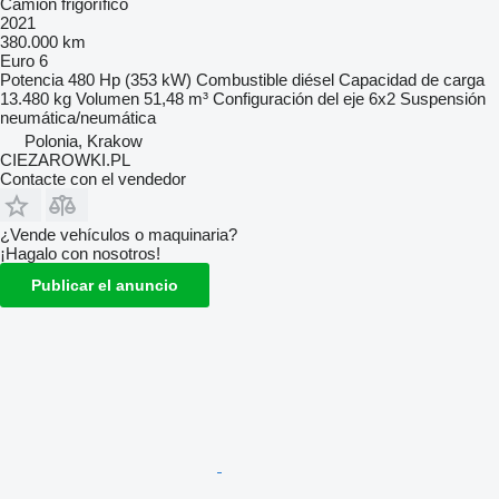
Camión frigorífico
2021
380.000 km
Euro 6
Potencia
480 Hp (353 kW)
Combustible
diésel
Capacidad de carga
13.480 kg
Volumen
51,48 m³
Configuración del eje
6x2
Suspensión
neumática/neumática
Polonia, Krakow
CIEZAROWKI.PL
Contacte con el vendedor
¿Vende vehículos o maquinaria?
¡Hagalo con nosotros!
Publicar el anuncio