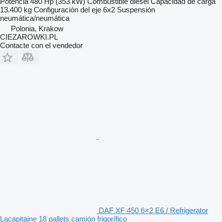
Potencia
480 Hp (353 kW)
Combustible
diésel
Capacidad de carga
13.400 kg
Configuración del eje
6x2
Suspensión
neumática/neumática
Polonia, Krakow
CIEZAROWKI.PL
Contacte con el vendedor
DAF XF 450 6×2 E6 / Refrigerator
Lacapitaine 18 pallets camión frigorífico