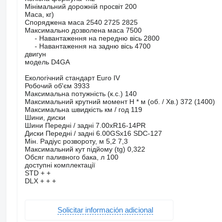
Мінімальний дорожній просвіт 200
Маса, кг)
Споряджена маса 2540 2725 2825
Максимально дозволена маса 7500
- Навантаження на передню вісь 2800
- Навантаження на задню вісь 4700
двигун
модель D4GA
Екологічний стандарт Euro IV
Робочий об'єм 3933
Максимальна потужність (к.с.) 140
Максимальний крутний момент Н * м (об. / Хв.) 372 (1400)
Максимальна швидкість км / год 119
Шини, диски
Шини Передні / задні 7.00xR16-14PR
Диски Передні / задні 6.00GSx16 SDC-127
Мін. Радіус розвороту, м 5,2 7,3
Максимальний кут підйому (tg) 0,322
Обсяг паливного бака, л 100
доступні комплектації
STD + +
DLX + + +
Solicitar información adicional