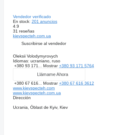
Vendedor verificado
En stock:
201 anuncios
4.9
31 reseñas
kievspecteh.com.ua
Suscribirse al vendedor
Oleksii Volodymyrovych
Idiomas:
ucraniano, ruso
+380 93 171...
Mostrar
+380 93 171 5764
Llámame Ahora
+380 67 616...
Mostrar
+380 67 616 3612
www.kievspecteh.com
www.kievspecteh.com.ua
Dirección
Ucrania, Óblast de Kyiv, Kiev