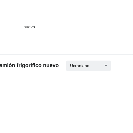
nuevo
mión frigorífico nuevo
Ucraniano