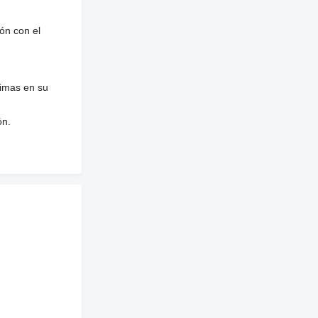
ón con el
nimas en su
ón.