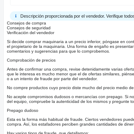
Descripción proporcionada por el vendedor. Verifique todos
Consejos de compra
Consejos de seguridad
Verificación del vendedor
Si decide comprar maquinaria a un precio inferior, póngase en con
el propietario de la maquinaria. Una forma de engaño es present
comentarios y sugerencias para que lo comprobemos.
Comprobación de precios
Antes de confirmar una compra, revise detenidamente varias ofertas 
que le interesa es mucho menor que el de ofertas similares, piénsel
o a un intento de fraude por parte del vendedor.
No compre productos cuyo precio diste mucho del precio medio de 
No acepte compromisos dudosos o mercancías con prepago. Si no lo 
del equipo, compruebe la autenticidad de los mismos y pregunte to
Prepago dudoso
Esta es la forma más habitual de fraude. Ciertos vendedores pued
compra. Así, los estafadores perciben grandes cantidades de diner
Hay varios tipos de fraude, que detallamos: