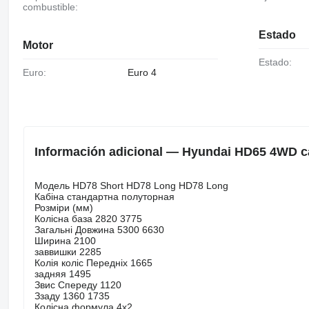
combustible:
Estado
Motor
Estado:
Euro:
Euro 4
Información adicional — Hyundai HD65 4WD ca
Модель HD78 Short HD78 Long HD78 Long
Кабіна стандартна полуторная
Розміри (мм)
Колісна база 2820 3775
Загальні Довжина 5300 6630
Ширина 2100
заввишки 2285
Колія коліс Передніх 1665
задняя 1495
Звис Спереду 1120
Ззаду 1360 1735
Колісна формула 4х2