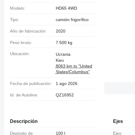
Modelo:
HD65 4WD
Tipo:
camión frigorífico
Año de fabricación:
2020
Peso bruto:
7.500 kg
Ubicación:
Ucrania
Kiev
8063 km to "United
States/Columbus"
Fecha de publicación:
1 ago 2026
Id. de Autoline:
QZ16952
Descripción
Ejes
Depósito de
100 l
Ejes: