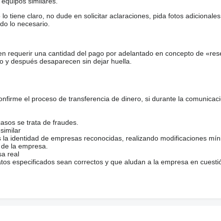
equipos similares.
tiene claro, no dude en solicitar aclaraciones, pida fotos adicional
do lo necesario.
en requerir una cantidad del pago por adelantado en concepto de «res
o y después desaparecen sin dejar huella.
firme el proceso de transferencia de dinero, si durante la comunicaci
casos se trata de fraudes.
similar
s la identidad de empresas reconocidas, realizando modificaciones mí
 de la empresa.
sa real
atos especificados sean correctos y que aludan a la empresa en cuesti