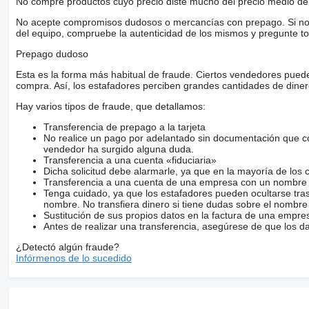
No compre productos cuyo precio diste mucho del precio medio de 
No acepte compromisos dudosos o mercancías con prepago. Si no lo 
del equipo, compruebe la autenticidad de los mismos y pregunte to
Prepago dudoso
Esta es la forma más habitual de fraude. Ciertos vendedores pued
compra. Así, los estafadores perciben grandes cantidades de diner
Hay varios tipos de fraude, que detallamos:
Transferencia de prepago a la tarjeta
No realice un pago por adelantado sin documentación que con
vendedor ha surgido alguna duda.
Transferencia a una cuenta «fiduciaria»
Dicha solicitud debe alarmarle, ya que en la mayoría de los 
Transferencia a una cuenta de una empresa con un nombre 
Tenga cuidado, ya que los estafadores pueden ocultarse tra
nombre. No transfiera dinero si tiene dudas sobre el nombre
Sustitución de sus propios datos en la factura de una empre
Antes de realizar una transferencia, asegúrese de que los d
¿Detectó algún fraude?
Infórmenos de lo sucedido