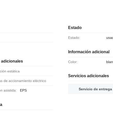
Estado
Estado:
usa
Información adicional
 adicionales
Color:
bla
cción estática
Servicios adicionales
as de accionamiento eléctrico
Servicio de entrega
ón asistida:
EPS
ia