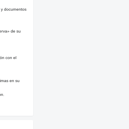
es y documentos
erva» de su
ón con el
nimas en su
ón.