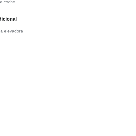
de coche
icional
lla elevadora