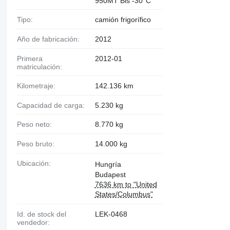
950MT Bis -30°C
Tipo:
camión frigorífico
Año de fabricación:
2012
Primera
2012-01
matriculación:
Kilometraje:
142.136 km
Capacidad de carga:
5.230 kg
Peso neto:
8.770 kg
Peso bruto:
14.000 kg
Ubicación:
Hungría
Budapest
7636 km to "United
States/Columbus"
Id. de stock del
LEK-0468
vendedor: