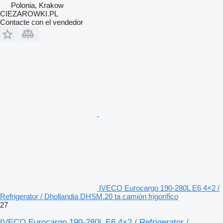
Polonia, Krakow
CIEZAROWKI.PL
Contacte con el vendedor
IVECO Eurocargo 190-280L E6 4×2 /
Refrigerator / Dhollandia DHSM.20 ta camión frigorífico
27
IVECO Eurocargo 190-280L E6 4×2 / Refrigerator /