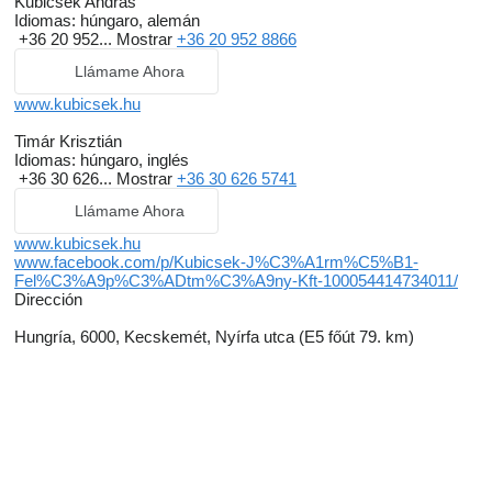
Kubicsek András
Idiomas:
húngaro, alemán
+36 20 952...
Mostrar
+36 20 952 8866
Llámame Ahora
www.kubicsek.hu
Timár Krisztián
Idiomas:
húngaro, inglés
+36 30 626...
Mostrar
+36 30 626 5741
Llámame Ahora
www.kubicsek.hu
www.facebook.com/p/Kubicsek-J%C3%A1rm%C5%B1-
Fel%C3%A9p%C3%ADtm%C3%A9ny-Kft-100054414734011/
Dirección
Hungría, 6000, Kecskemét, Nyírfa utca (E5 főút 79. km)