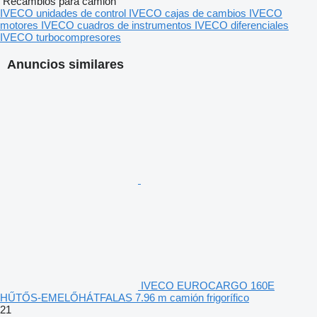
Recambios para camión
IVECO unidades de control
IVECO cajas de cambios
IVECO
motores
IVECO cuadros de instrumentos
IVECO diferenciales
IVECO turbocompresores
Anuncios similares
IVECO EUROCARGO 160E
HŰTŐS-EMELŐHÁTFALAS 7.96 m camión frigorífico
21