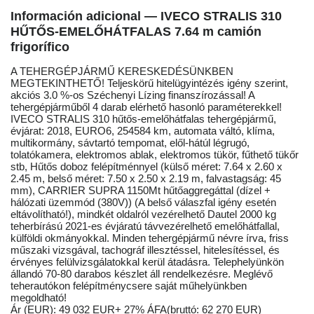
Información adicional — IVECO STRALIS 310
HŰTŐS-EMELŐHÁTFALAS 7.64 m camión
frigorífico
A TEHERGÉPJÁRMŰ KERESKEDÉSÜNKBEN
MEGTEKINTHETŐ! Teljeskörű hitelügyintézés igény szerint,
akciós 3.0 %-os Széchenyi Lízing finanszírozással! A
tehergépjárműből 4 darab elérhető hasonló paraméterekkel!
IVECO STRALIS 310 hűtős-emelőhátfalas tehergépjármű,
évjárat: 2018, EURO6, 254584 km, automata váltó, klíma,
multikormány, sávtartó tempomat, elől-hátúl légrugó,
tolatókamera, elektromos ablak, elektromos tükör, fűthető tükőr
stb, Hűtős doboz felépítménnyel (külső méret: 7.64 x 2.60 x
2.45 m, belső méret: 7.50 x 2.50 x 2.19 m, falvastagság: 45
mm), CARRIER SUPRA 1150Mt hűtőaggregáttal (dízel +
hálózati üzemmód (380V)) (A belső válaszfal igény esetén
eltávolítható!), mindkét oldalról vezérelhető Dautel 2000 kg
teherbírású 2021-es évjáratú távvezérelhető emelőhátfallal,
külföldi okmányokkal. Minden tehergépjármű névre írva, friss
műszaki vizsgával, tachográf illesztéssel, hitelesítéssel, és
érvényes felülvizsgálatokkal kerül átadásra. Telephelyünkön
állandó 70-80 darabos készlet áll rendelkezésre. Meglévő
teherautókon felépítménycsere saját műhelyünkben
megoldható!
Ár (EUR): 49 032 EUR+ 27% ÁFA(bruttó: 62 270 EUR)