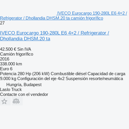
IVECO Eurocargo 190-280L E6 4×2 /
Refrigerator / Dhollandia DHSM.20 ta camión frigorífico
27
IVECO Eurocargo 190-280L E6 4×2 / Refrigerator /
Dhollandia DHSM.20 ta
42.500 €
Sin IVA
Camión frigorífico
2016
338.000 km
Euro 6
Potencia
280 Hp (206 kW)
Combustible
diésel
Capacidad de carga
9.000 kg
Configuración del eje
4x2
Suspensión
resorte/neumática
Hungría, Budapest
Laslo Truck
Contacte con el vendedor