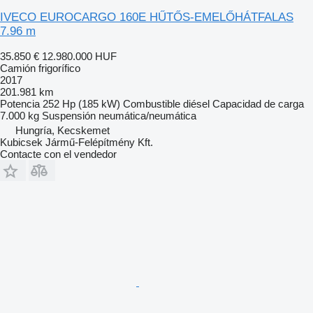
IVECO EUROCARGO 160E HŰTŐS-EMELŐHÁTFALAS
7.96 m
35.850 €
12.980.000 HUF
Camión frigorífico
2017
201.981 km
Potencia
252 Hp (185 kW)
Combustible
diésel
Capacidad de carga
7.000 kg
Suspensión
neumática/neumática
Hungría, Kecskemet
Kubicsek Jármű-Felépítmény Kft.
Contacte con el vendedor