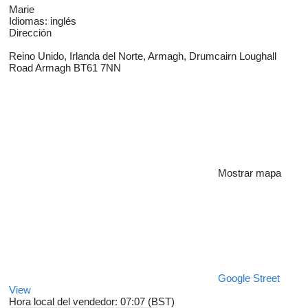
Marie
Idiomas:
inglés
Dirección
Reino Unido, Irlanda del Norte, Armagh, Drumcairn Loughall
Road Armagh BT61 7NN
Mostrar mapa
Google Street
View
Hora local del vendedor: 07:07 (BST)