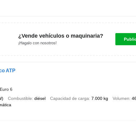
¿Vende vehículos o maquinaria?
Publi
¡Hagalo con nosotros!
ico ATP
Euro 6
W)
Combustible
diésel
Capacidad de carga
7.000 kg
Volumen
46
mática