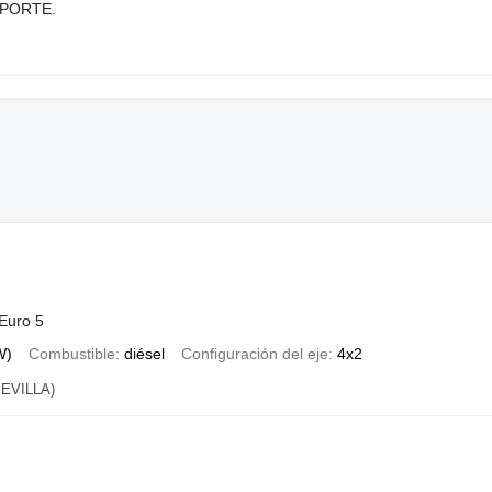
SPORTE.
M
Euro 5
W)
Combustible
diésel
Configuración del eje
4x2
EVILLA)