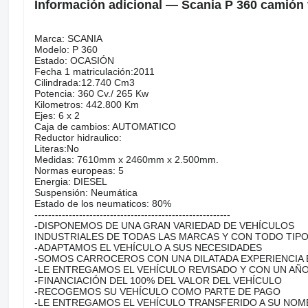
Información adicional — Scania P 360 camión f
Marca: SCANIA
Modelo: P 360
Estado: OCASIÓN
Fecha 1 matriculación:2011
Cilindrada:12.740 Cm3
Potencia: 360 Cv./ 265 Kw
Kilometros: 442.800 Km
Ejes: 6 x 2
Caja de cambios: AUTOMATICO
Reductor hidraulico:
Literas:No
Medidas: 7610mm x 2460mm x 2.500mm.
Normas europeas: 5
Energia: DIESEL
Suspensión: Neumática
Estado de los neumaticos: 80%
---------------------------------------------------------
-DISPONEMOS DE UNA GRAN VARIEDAD DE VEHÍCULOS
INDUSTRIALES DE TODAS LAS MARCAS Y CON TODO TIP
-ADAPTAMOS EL VEHÍCULO A SUS NECESIDADES
-SOMOS CARROCEROS CON UNA DILATADA EXPERIENCIA 
-LE ENTREGAMOS EL VEHÍCULO REVISADO Y CON UN AÑO
-FINANCIACIÓN DEL 100% DEL VALOR DEL VEHÍCULO
-RECOGEMOS SU VEHÍCULO COMO PARTE DE PAGO
-LE ENTREGAMOS EL VEHÍCULO TRANSFERIDO A SU NOM