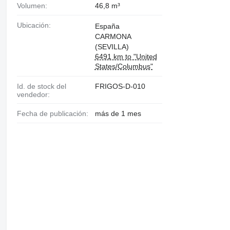
Volumen:
46,8 m³
Ubicación:
España
CARMONA
(SEVILLA)
6491 km to "United
States/Columbus"
Id. de stock del
FRIGOS-D-010
vendedor:
Fecha de publicación:
más de 1 mes