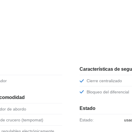
Características de seg
ador
Cierre centralizado
Bloqueo del diferencial
 comodidad
Estado
ador de abordo
l de crucero (tempomat)
Estado:
usa
s regulables electrónicamente