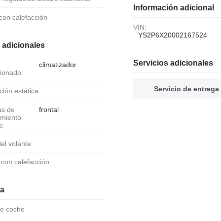
Información adicional
 con calefacción
VIN:
YS2P6X20002167524
 adicionales
Servicios adicionales
climatizador
ionado:
Servicio de entrega
cción estática
frontal
amiento
o:
 del volante
o con calefacción
ia
de coche