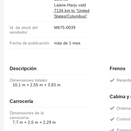
Lääne-Harju vald
7134 km to "United
States/Columbus"
Id. de stock del
M675-0039
vendedor:
Fecha de publicación:
más de 1 mes
Descripción
Frenos
Dimensiones totales:
Retard
10,1 m × 2,55 m × 3,83 m
Cabina y
Carrocería
Orden
Dimensiones de la
carrocería:
Contro
7,7 m × 2,5 m × 2,29 m
Espejo