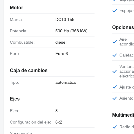
Motor
Espejo
Marca:
DC13.155
Opciones
Potencia:
500 Hp (368 kW)
Aire
Combustible:
diésel
acondic
Euro:
Euro 6
Calefa
Ventanas de
Caja de cambios
accion
eléctric
Tipo:
automático
Ajuste
Asient
Ejes
Ejes:
3
Multimed
Configuración del eje:
6x2
Radio 
Suspensión: