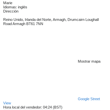
Marie
Idiomas:
inglés
Dirección
Reino Unido, Irlanda del Norte, Armagh, Drumcairn Loughall
Road Armagh BT61 7NN
Mostrar mapa
Google Street
View
Hora local del vendedor: 04:24 (BST)