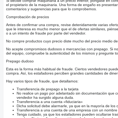
Si decide comprar maquinaria a un precio inferior, póngase en con
el propietario de la maquinaria. Una forma de engaño es present
comentarios y sugerencias para que lo comprobemos.
Comprobación de precios
Antes de confirmar una compra, revise detenidamente varias ofertas 
que le interesa es mucho menor que el de ofertas similares, piénsel
o a un intento de fraude por parte del vendedor.
No compre productos cuyo precio diste mucho del precio medio de 
No acepte compromisos dudosos o mercancías con prepago. Si no lo 
del equipo, compruebe la autenticidad de los mismos y pregunte to
Prepago dudoso
Esta es la forma más habitual de fraude. Ciertos vendedores pued
compra. Así, los estafadores perciben grandes cantidades de diner
Hay varios tipos de fraude, que detallamos:
Transferencia de prepago a la tarjeta
No realice un pago por adelantado sin documentación que con
vendedor ha surgido alguna duda.
Transferencia a una cuenta «fiduciaria»
Dicha solicitud debe alarmarle, ya que en la mayoría de los 
Transferencia a una cuenta de una empresa con un nombre 
Tenga cuidado, ya que los estafadores pueden ocultarse tra