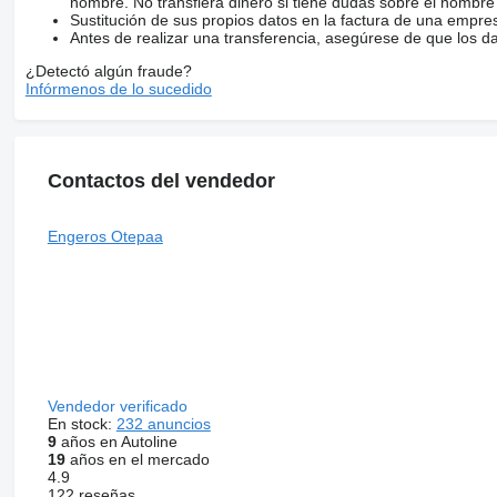
nombre. No transfiera dinero si tiene dudas sobre el nombre
Sustitución de sus propios datos en la factura de una empre
Antes de realizar una transferencia, asegúrese de que los d
¿Detectó algún fraude?
Infórmenos de lo sucedido
Contactos del vendedor
Engeros Otepaa
Vendedor verificado
En stock:
232 anuncios
9
años en Autoline
19
años en el mercado
4.9
122 reseñas