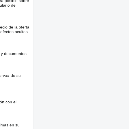
ea posible sobre
ulario de
ecio de la oferta
defectos ocultos
es y documentos
erva» de su
ón con el
nimas en su