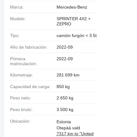
Marca:
Mercedes-Benz
Modelo:
SPRINTER 4X2 +
ZEPRO
Tipo:
camión furgón < 3.5t
Año de fabricación:
2022-09
Primera
2022-09
matriculación:
Kilometraje:
281.699 km
Capacidad de carga:
850 kg
Peso neto:
2.650 kg
Peso bruto:
3.500 kg
Ubicación:
Estonia
Otepää vald
7317 km to "United