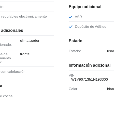
tro
Equipo adicional
s regulables electrónicamente
ASR
Depósito de AdBlue
 adicionales
climatizador
Estado
ionado:
Estado:
usa
frontal
amiento
o:
Información adicional
o con calefacción
VIN:
W1V9071351N193300
ia
Color:
bla
de coche