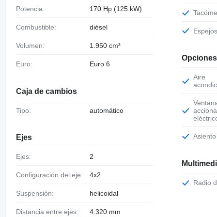
Potencia:
170 Hp (125 kW)
Tacóme
Combustible:
diésel
Espejo
Volumen:
1.950 cm³
Opciones
Euro:
Euro 6
Aire
acondic
Caja de cambios
Ventanas de
Tipo:
automático
accion
eléctric
Asient
Ejes
Ejes:
2
Multimed
Configuración del eje:
4x2
Radio 
Suspensión:
helicoidal
Distancia entre ejes:
4.320 mm