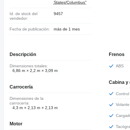
States/Columbus"
Id. de stock del
9457
vendedor:
Fecha de publicación:
más de 1 mes
Descripción
Frenos
Dimensiones totales:
ABS
6,86 m × 2,2 m × 3,09 m
Cabina y
Carrocería
Contro
Dimensiones de la
carrocería:
Volant
4,3 m × 2,13 m × 2,13 m
Cargad
Motor
Tacógr