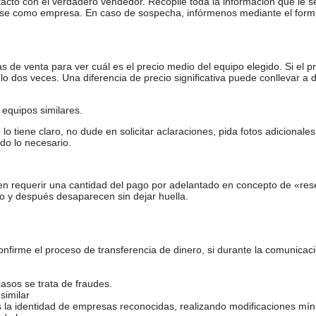
tacto con el verdadero vendedor. Recopile toda la información que le s
arse como empresa. En caso de sospecha, infórmenos mediante el form
de venta para ver cuál es el precio medio del equipo elegido. Si el pr
o dos veces. Una diferencia de precio significativa puede conllevar a 
equipos similares.
tiene claro, no dude en solicitar aclaraciones, pida fotos adicional
do lo necesario.
en requerir una cantidad del pago por adelantado en concepto de «res
o y después desaparecen sin dejar huella.
firme el proceso de transferencia de dinero, si durante la comunicaci
casos se trata de fraudes.
similar
s la identidad de empresas reconocidas, realizando modificaciones mí