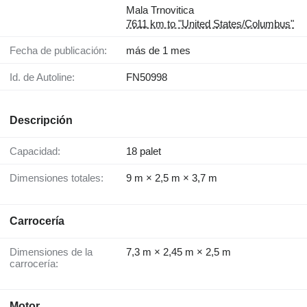
Mala Trnovitica
7611 km to "United States/Columbus"
Fecha de publicación:
más de 1 mes
Id. de Autoline:
FN50998
Descripción
Capacidad:
18 palet
Dimensiones totales:
9 m × 2,5 m × 3,7 m
Carrocería
Dimensiones de la
7,3 m × 2,45 m × 2,5 m
carrocería:
Motor