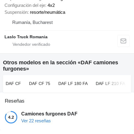
Configuración del eje
4x2
Suspensión
resorte/neumática
Rumanía, Bucharest
Laslo Truck Romania
Otros modelos en la sección «DAF camiones
furgones»
DAF CF
DAF CF 75
DAF LF 180 FA
DAF LF 210 FA
Reseñas
Camiones furgones DAF
4.2
Ver 22 reseñas