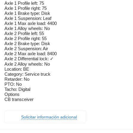
Axle 1 Profile left: 75
Axle 1 Profile right: 75
Axle 1 Brake type: Disk
Axle 1 Suspension: Leaf
Axle 1 Max axle load: 4400
Axle 1 Alloy wheels: No
Axle 2 Profile left: 55
Axle 2 Profile right: 55
Axle 2 Brake type: Disk
Axle 2 Suspension: Air
Axle 2 Max axle load: 8400
Axle 2 Differential lock: ✓
Axle 2 Alloy wheels: No
Location: BE
Category: Service truck
Retarder: No
PTO: No
Tacho: Digital
Options
CB transceiver
Solicitar información adicional