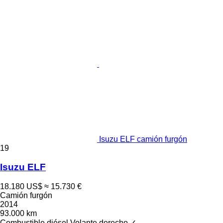
Isuzu ELF camión furgón
19
Isuzu ELF
18.180 US$
≈ 15.730 €
Camión furgón
2014
93.000 km
Combustible
diésel
Volante derecho
✓