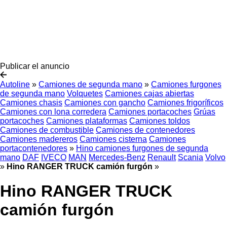
Publicar el anuncio
Autoline
»
Camiones de segunda mano
»
Camiones furgones
de segunda mano
Volquetes
Camiones cajas abiertas
Camiones chasis
Camiones con gancho
Camiones frigoríficos
Camiones con lona corredera
Camiones portacoches
Grúas
portacoches
Camiones plataformas
Camiones toldos
Camiones de combustible
Camiones de contenedores
Camiones madereros
Camiones cisterna
Camiones
portacontenedores
»
Hino camiones furgones de segunda
mano
DAF
IVECO
MAN
Mercedes-Benz
Renault
Scania
Volvo
»
Hino RANGER TRUCK camión furgón
»
Hino RANGER TRUCK
camión furgón