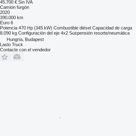
45.700 €
Sin IVA
Camión furgón
2020
390.000 km
Euro 6
Potencia
470 Hp (345 kW)
Combustible
diésel
Capacidad de carga
8.090 kg
Configuración del eje
4x2
Suspensión
resorte/neumática
Hungría, Budapest
Laslo Truck
Contacte con el vendedor