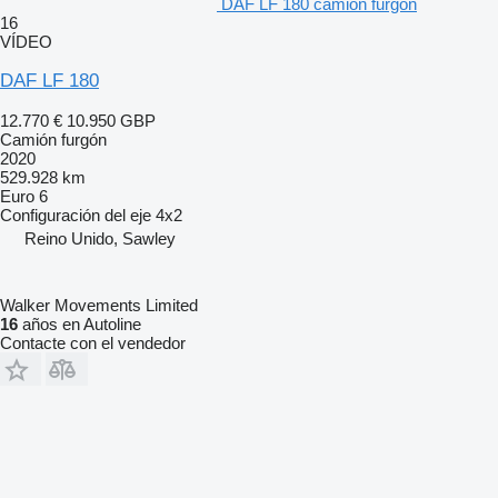
DAF LF 180 camión furgón
16
VÍDEO
DAF LF 180
12.770 €
10.950 GBP
Camión furgón
2020
529.928 km
Euro 6
Configuración del eje
4x2
Reino Unido, Sawley
Walker Movements Limited
16
años en Autoline
Contacte con el vendedor