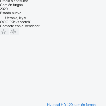
Precio a consultar
Camión furgón
2020
Estado
nuevo
Ucrania, Kyiv
OOO "Kievspecteh"
Contacte con el vendedor
Hyundai HD 120 camión furgón