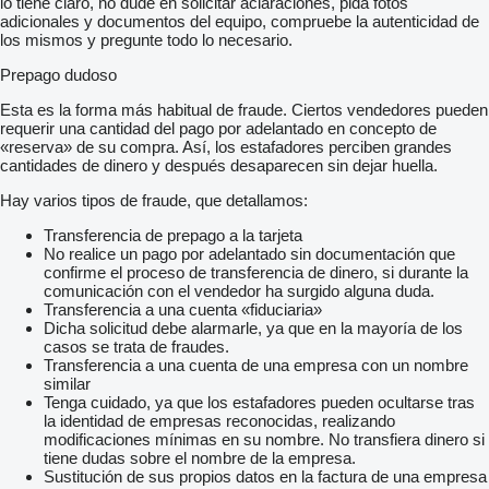
lo tiene claro, no dude en solicitar aclaraciones, pida fotos
підвіска
adicionales y documentos del equipo, compruebe la autenticidad de
Тип Передня / Задня На напівеліптичних листових ресорах,
los mismos y pregunte todo lo necesario.
з амортизаторами
Стабілізатор поперечної стійкості На передній осі
Prepago dudoso
Паливний бак
Ємність / матеріал л. 65 / сталь
Esta es la forma más habitual de fraude. Ciertos vendedores pueden
кабіна
requerir una cantidad del pago por adelantado en concepto de
Тип Откидная з торсійним валом, посилена сталева
«reserva» de su compra. Así, los estafadores perciben grandes
cantidades de dinero y después desaparecen sin dejar huella.
Hay varios tipos de fraude, que detallamos:
Transferencia de prepago a la tarjeta
No realice un pago por adelantado sin documentación que
confirme el proceso de transferencia de dinero, si durante la
comunicación con el vendedor ha surgido alguna duda.
Transferencia a una cuenta «fiduciaria»
Dicha solicitud debe alarmarle, ya que en la mayoría de los
casos se trata de fraudes.
Transferencia a una cuenta de una empresa con un nombre
similar
Tenga cuidado, ya que los estafadores pueden ocultarse tras
la identidad de empresas reconocidas, realizando
modificaciones mínimas en su nombre. No transfiera dinero si
tiene dudas sobre el nombre de la empresa.
Sustitución de sus propios datos en la factura de una empresa