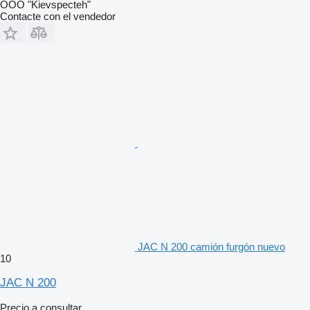
OOO "Kievspecteh"
Contacte con el vendedor
JAC N 200 camión furgón nuevo
10
JAC N 200
Precio a consultar