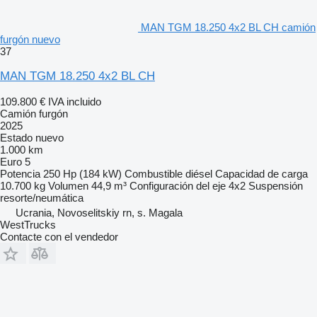
MAN TGM 18.250 4x2 BL CH camión
furgón nuevo
37
MAN TGM 18.250 4x2 BL CH
109.800 €
IVA incluido
Camión furgón
2025
Estado
nuevo
1.000 km
Euro 5
Potencia
250 Hp (184 kW)
Combustible
diésel
Capacidad de carga
10.700 kg
Volumen
44,9 m³
Configuración del eje
4x2
Suspensión
resorte/neumática
Ucrania, Novoselitskiy rn, s. Magala
WestTrucks
Contacte con el vendedor