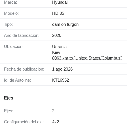
Marca:
Hyundai
Modelo:
HD 35
Tipo:
camión furgón
Año de fabricación:
2020
Ubicación:
Ucrania
Kiev
8063 km to "United States/Columbus"
Fecha de publicación:
1 ago 2026
Id. de Autoline:
KT16952
Ejes
Ejes:
2
Configuración del eje:
4x2