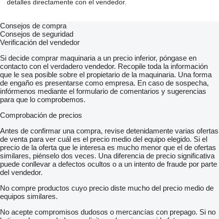
detalles directamente con el vendedor.
800
Макс. Крутний момент (H м. / Об / хв) ЄВРО 4 - ЄВРО 5 -
294/1 500 ~ 3 000
Consejos de compra
Електросистема Акумулятор 12В-100Aч
Consejos de seguridad
Генератор 12В - 90A
Verificación del vendedor
Стартер 12В - 2.2кВт
Повітряний фільтр Cухой паперовий елемент
Si decide comprar maquinaria a un precio inferior, póngase en
зчеплення
contacto con el verdadero vendedor. Recopile toda la información
Тип Сухе однодискове, з гідравлічним приводом
que le sea posible sobre el propietario de la maquinaria. Una forma
Трансмісія
de engaño es presentarse como empresa. En caso de sospecha,
Модель ЄВРО 4 (Євро 5) M3S5
infórmenos mediante el formulario de comentarios y sugerencias
Тип Механічна, 5-тиступеневою
para que lo comprobemos.
Передавальні відносини 1; 2; 3; 4; 5; 6-я передача 5.181;
2.865; 1.593; 1.000; 0.739;
Comprobación de precios
Задня передача 5.181
Шини
Antes de confirmar una compra, revise detenidamente varias ofertas
Передні / задні Односхилі / Двосхилі, 205 / 65R16-8PR
de venta para ver cuál es el precio medio del equipo elegido. Si el
Рульове управління
precio de la oferta que le interesa es mucho menor que el de ofertas
Рульова колонка Регульована телескопічна
similares, piénselo dos veces. Una diferencia de precio significativa
Гальмівна система
puede conllevar a defectos ocultos o a un intento de fraude por parte
Робоча Двоконтурна, гідравлічна з вакуумним
del vendedor.
підсилювачем, з АBS, з системою курсової стійкості VDC
No compre productos cuyo precio diste mucho del precio medio de
(для Євро 5)
equipos similares.
Тип гальмівного механізму Передній / Задній Дисковий /
Дисковий
No acepte compromisos dudosos o mercancías con prepago. Si no
Стояночная Трансмісійна з тросовим приводом