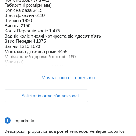
Габаритні розміри, мм)
Колісна база 3415
Шасі Довжина 6110
Ширина 1920
Висота 2150
Колія Передніх коліс 1 475
Задніх коліс тисячі чотиреста вісімдесят п'ять
Звис Передній 1075
Задній 1310 1620
Монтажна довжина рами 4455
Мінімальний дорожній просвіт 160
Маси (кг)
Споряджена маса шасі 2040
Макс. повна маса автомобіля 3500
Технічно допустиме навантаження на передню вісь 2300
Mostrar todo el comentario
Технічно допустиме навантаження на задню вісь 4100
Розрахункові характеристики
Макс. швидкість (км / ч) 137
Solicitar información adicional
Мін. радіус повороту (м) 6.4
двигун
Модель D4CB, дизельний
Тип Дизельний, Наддувши (Интеркулер)
4-тактний, з водяним охолодженням, Common Rail
Importante
Кількість / розташування циліндрів 4 / рядне
Об'єм двигуна (см3) 2497
Descripción proporcionada por el vendedor. Verifique todos los
Макс. Потужність (к.с. / об / хв) ЄВРО 4 - ЄВРО 5 - 136/3