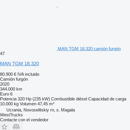
MAN TGM 18.320 camión furgón
47
MAN TGM 18.320
80.900 €
IVA incluido
Camión furgón
2020
344.000 km
Euro 6
Potencia
320 Hp (235 kW)
Combustible
diésel
Capacidad de carga
10.000 kg
Volumen
47,45 m³
Ucrania, Novoselitskiy rn, s. Magala
WestTrucks
Contacte con el vendedor