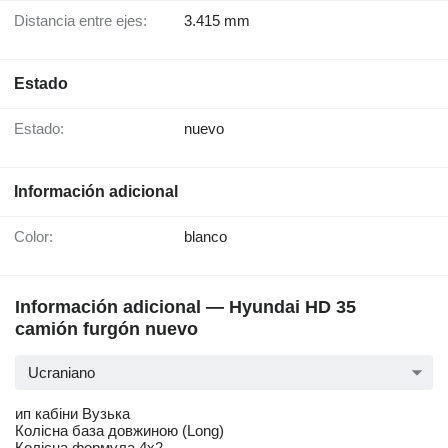
Distancia entre ejes:
3.415 mm
Estado
Estado:
nuevo
Información adicional
Color:
blanco
Información adicional — Hyundai HD 35
camión furgón nuevo
Ucraniano
ип кабіни Вузька
Колісна база довжиною (Long)
Колісна формула 4x2