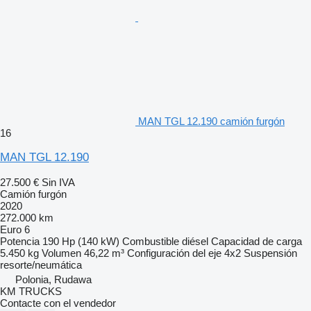
MAN TGL 12.190 camión furgón
16
MAN TGL 12.190
27.500 €
Sin IVA
Camión furgón
2020
272.000 km
Euro 6
Potencia
190 Hp (140 kW)
Combustible
diésel
Capacidad de carga
5.450 kg
Volumen
46,22 m³
Configuración del eje
4x2
Suspensión
resorte/neumática
Polonia, Rudawa
KM TRUCKS
Contacte con el vendedor