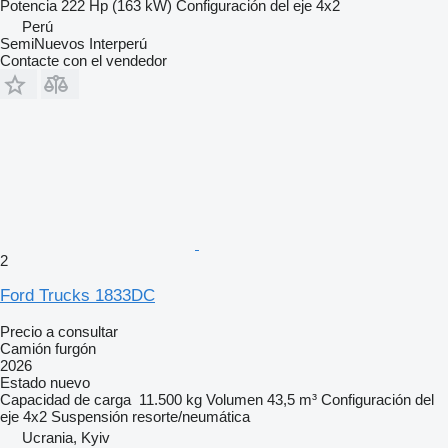
Potencia
222 Hp (163 kW)
Configuración del eje
4x2
Perú
SemiNuevos Interperú
Contacte con el vendedor
2
Ford Trucks 1833DC
Precio a consultar
Camión furgón
2026
Estado
nuevo
Capacidad de carga
11.500 kg
Volumen
43,5 m³
Configuración del
eje
4x2
Suspensión
resorte/neumática
Ucrania, Kyiv