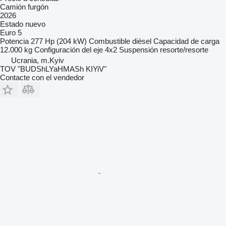
Camión furgón
2026
Estado
nuevo
Euro 5
Potencia
277 Hp (204 kW)
Combustible
diésel
Capacidad de carga
12.000 kg
Configuración del eje
4x2
Suspensión
resorte/resorte
Ucrania, m.Kyiv
TOV "BUDShLYaHMASh KIYiV"
Contacte con el vendedor