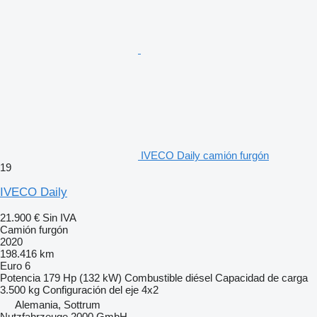
IVECO Daily camión furgón
19
IVECO Daily
21.900 €
Sin IVA
Camión furgón
2020
198.416 km
Euro 6
Potencia
179 Hp (132 kW)
Combustible
diésel
Capacidad de carga
3.500 kg
Configuración del eje
4x2
Alemania, Sottrum
Nutzfahrzeuge 2000 GmbH