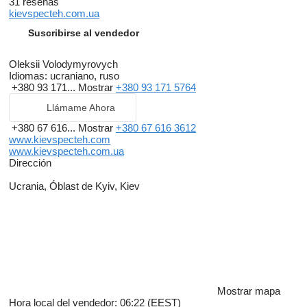
31 reseñas
kievspecteh.com.ua
Suscribirse al vendedor
Oleksii Volodymyrovych
Idiomas:
ucraniano, ruso
+380 93 171...
Mostrar
+380 93 171 5764
Llámame Ahora
+380 67 616...
Mostrar
+380 67 616 3612
www.kievspecteh.com
www.kievspecteh.com.ua
Dirección
Ucrania, Óblast de Kyiv, Kiev
Mostrar mapa
Hora local del vendedor: 06:22 (EEST)