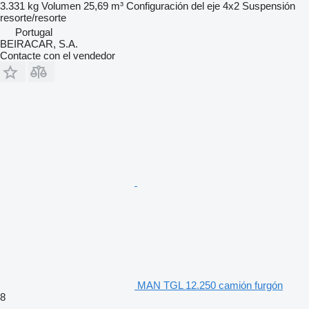
3.331 kg
Volumen
25,69 m³
Configuración del eje
4x2
Suspensión
resorte/resorte
Portugal
BEIRACAR, S.A.
Contacte con el vendedor
MAN TGL 12.250 camión furgón
8