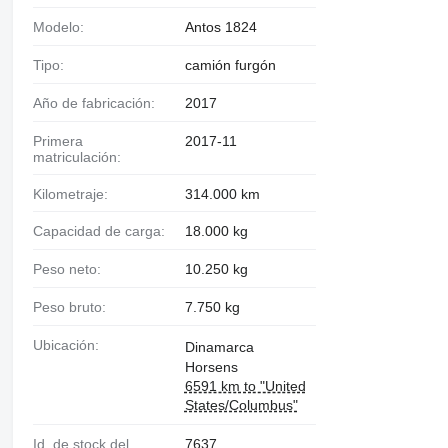
Modelo:
Antos 1824
Tipo:
camión furgón
Año de fabricación:
2017
Primera
2017-11
matriculación:
Kilometraje:
314.000 km
Capacidad de carga:
18.000 kg
Peso neto:
10.250 kg
Peso bruto:
7.750 kg
Ubicación:
Dinamarca
Horsens
6591 km to "United
States/Columbus"
Id. de stock del
7637