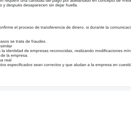
en requerir una cantidad del pago por adelantado en concepto de «res
o y después desaparecen sin dejar huella.
firme el proceso de transferencia de dinero, si durante la comunicaci
casos se trata de fraudes.
similar
s la identidad de empresas reconocidas, realizando modificaciones mí
 de la empresa.
sa real
atos especificados sean correctos y que aludan a la empresa en cuesti