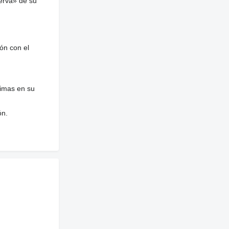
erva» de su
ón con el
nimas en su
ón.