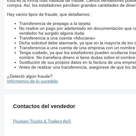
Esta es la forma más habitual de fraude. Ciertos vendedores pued
compra. Así, los estafadores perciben grandes cantidades de diner
Hay varios tipos de fraude, que detallamos:
Transferencia de prepago a la tarjeta
No realice un pago por adelantado sin documentación que con
vendedor ha surgido alguna duda.
Transferencia a una cuenta «fiduciaria»
Dicha solicitud debe alarmarle, ya que en la mayoría de los 
Transferencia a una cuenta de una empresa con un nombre 
Tenga cuidado, ya que los estafadores pueden ocultarse tra
nombre. No transfiera dinero si tiene dudas sobre el nombre
Sustitución de sus propios datos en la factura de una empre
Antes de realizar una transferencia, asegúrese de que los d
¿Detectó algún fraude?
Infórmenos de lo sucedido
Contactos del vendedor
Poulsen Trucks & Trailers ApS