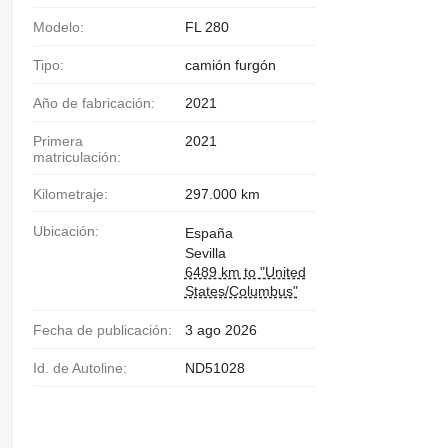
Modelo:
FL 280
Tipo:
camión furgón
Año de fabricación:
2021
Primera
2021
matriculación:
Kilometraje:
297.000 km
Ubicación:
España
Sevilla
6489 km to "United
States/Columbus"
Fecha de publicación:
3 ago 2026
Id. de Autoline:
ND51028