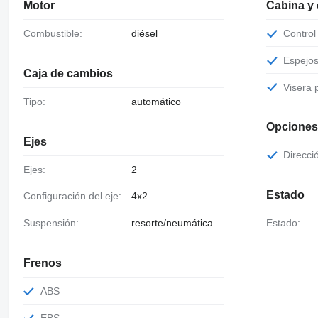
Motor
Cabina y
Combustible:
diésel
Contro
Espejo
Caja de cambios
Visera
Tipo:
automático
Opciones
Ejes
Direcci
Ejes:
2
Estado
Configuración del eje:
4x2
Suspensión:
resorte/neumática
Estado:
Frenos
ABS
EBS