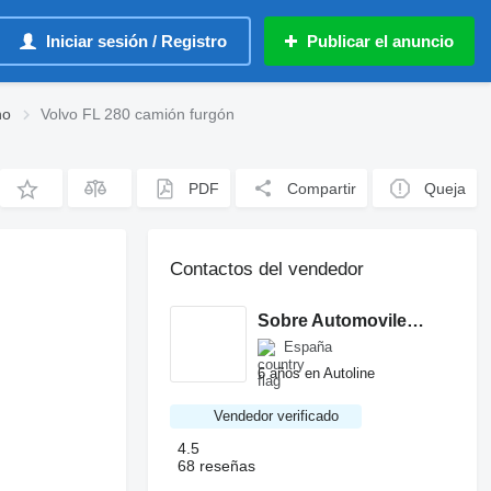
Iniciar sesión / Registro
Publicar el anuncio
no
Volvo FL 280 camión furgón
PDF
Compartir
Queja
Contactos del vendedor
Sobre Automoviles Muñoz y Lancharro
España
6 años en Autoline
Vendedor verificado
4.5
68 reseñas