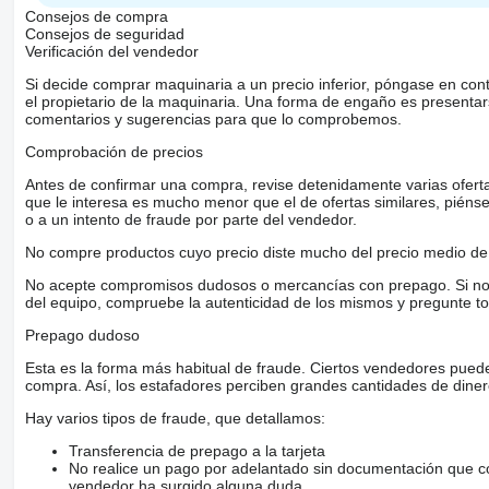
Consejos de compra
Consejos de seguridad
Verificación del vendedor
Si decide comprar maquinaria a un precio inferior, póngase en con
el propietario de la maquinaria. Una forma de engaño es present
comentarios y sugerencias para que lo comprobemos.
Comprobación de precios
Antes de confirmar una compra, revise detenidamente varias ofertas 
que le interesa es mucho menor que el de ofertas similares, piénsel
o a un intento de fraude por parte del vendedor.
No compre productos cuyo precio diste mucho del precio medio de 
No acepte compromisos dudosos o mercancías con prepago. Si no lo 
del equipo, compruebe la autenticidad de los mismos y pregunte to
Prepago dudoso
Esta es la forma más habitual de fraude. Ciertos vendedores pued
compra. Así, los estafadores perciben grandes cantidades de diner
Hay varios tipos de fraude, que detallamos:
Transferencia de prepago a la tarjeta
No realice un pago por adelantado sin documentación que con
vendedor ha surgido alguna duda.