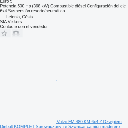
Euro 5
Potencia
500 Hp (368 kW)
Combustible
diésel
Configuración del eje
6x4
Suspensión
resorte/neumática
Letonia, Cēsis
SIA Vikkers
Contacte con el vendedor
Volvo FM 480 KM 6x4 Z Dzwigiem
Diebolt KOMPLET Sprowadzony ze Szwajcar camión maderero