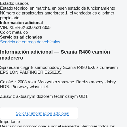
Estado:
usados
Estado técnico:
en marcha, en buen estado de funcionamiento
Número de propietarios anteriores:
1: el vendedor es el primer
propietario
Información adicional
VIN:
XLER6X60005212395
Color:
metálico
Servicios adicionales
Servicio de entrega de vehículos
Información adicional — Scania R480 camión
maderero
Sprzedam ciągnik samochodowy Scania R480 6X6 z żurawiem
EPSILON PALFINGER E250Z95.
Całość z 2008 roku. Wszystko sprawne. Bardzo mocny, dobry
HDS. Pierwszy właściciel.
Żuraw z aktualnym dozorem technicznym UDT.
Solicitar información adicional
Importante
Descripción proporcionada por el vendedor. Verifique todos los