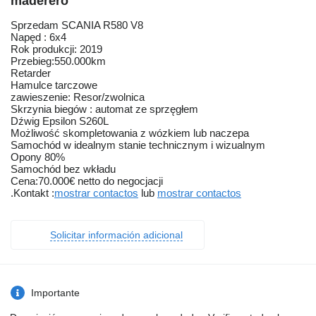
maderero
Sprzedam SCANIA R580 V8
Napęd : 6x4
Rok produkcji: 2019
Przebieg:550.000km
Retarder
Hamulce tarczowe
zawieszenie: Resor/zwolnica
Skrzynia biegów : automat ze sprzęgłem
Dźwig Epsilon S260L
Możliwość skompletowania z wózkiem lub naczepa
Samochód w idealnym stanie technicznym i wizualnym
Opony 80%
Samochód bez wkładu
Cena:70.000€ netto do negocjacji
.Kontakt :
mostrar contactos
lub
mostrar contactos
Solicitar información adicional
Importante