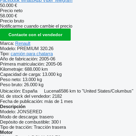
Facebook
WhatsApp
Viber
Telegram
50.000 €
Precio neto
58.000 €
Precio bruto
Notificarme cuando cambie el precio
Contacte con el vendedor
Marca:
Renault
Modelo:
PREMIUM 320.26
Tipo:
camión para chatarra
Año de fabricación:
2005-06
Primera matriculación:
2005-06
Kilometraje:
688.000 km
Capacidad de carga:
13.000 kg
Peso neto:
13.000 kg
Peso bruto:
26.000 kg
Ubicación:
España
Lucena
6586 km to "United States/Columbus"
Id. de stock del vendedor:
2182
Fecha de publicación:
más de 1 mes
Descripción
Modelo:
JONSERED
Modo de descarga:
trasero
Depósito de combustible:
300 l
Tipo de tracción:
Tracción trasera
Motor