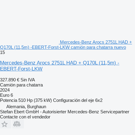
Mercedes-Benz Arocs 2751L HAD +
Q170L (11,5m) -EBERT-Forst-LKW camión para chatarra nuevo
15
Mercedes-Benz Arocs 2751L HAD + Q170L (11,5m) -
EBERT-Forst-LKW
327.890 €
Sin IVA
Camión para chatarra
2024
Euro 6
Potencia
510 Hp (375 kW)
Configuración del eje
6x2
Alemania, Burghaun
Stefan Ebert GmbH - Autorisierter Mercedes-Benz Servicepartner
Contacte con el vendedor