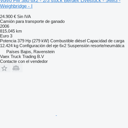
Volvo FM 380 6x2 - 2/3 stock Berdex Livestock - 54M3 -
Weighbridge - I
24.900 €
Sin IVA
Camión para transporte de ganado
2006
815.045 km
Euro 3
Potencia
379 Hp (279 kW)
Combustible
diésel
Capacidad de carga
12.424 kg
Configuración del eje
6x2
Suspensión
resorte/neumática
Países Bajos, Ravenstein
Vaex Truck Trading B.V
Contacte con el vendedor