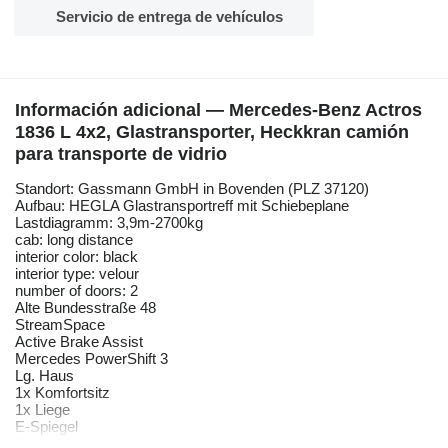
Servicio de entrega de vehículos
Información adicional — Mercedes-Benz Actros
1836 L 4x2, Glastransporter, Heckkran camión
para transporte de vidrio
Standort: Gassmann GmbH in Bovenden (PLZ 37120)
Aufbau: HEGLA Glastransportreff mit Schiebeplane
Lastdiagramm: 3,9m-2700kg
cab: long distance
interior color: black
interior type: velour
number of doors: 2
Alte Bundesstraße 48
StreamSpace
Active Brake Assist
Mercedes PowerShift 3
Lg. Haus
1x Komfortsitz
1x Liege
E-Spiegel
E-Fenster links