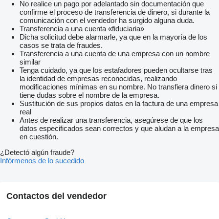
7,7m-1280kg
No realice un pago por adelantado sin documentación que
9,7m-1000kg!
confirme el proceso de transferencia de dinero, si durante la
ZUBEHÖRANGABEN OHNE GEWÄHR
comunicación con el vendedor ha surgido alguna duda.
Änderungen
Transferencia a una cuenta «fiduciaria»
Zwischenverkauf und Irrtümer vorbehalten!
Dicha solicitud debe alarmarle, ya que en la mayoría de los
cabin
casos se trata de fraudes.
scr
Transferencia a una cuenta de una empresa con un nombre
independent climate control unit
similar
bluetooth
Tenga cuidado, ya que los estafadores pueden ocultarse tras
multi-function steering wheel
la identidad de empresas reconocidas, realizando
traction control system
modificaciones mínimas en su nombre. No transfiera dinero si
roadworthy
tiene dudas sobre el nombre de la empresa.
Sustitución de sus propios datos en la factura de una empresa
real
Antes de realizar una transferencia, asegúrese de que los
datos especificados sean correctos y que aludan a la empresa
en cuestión.
¿Detectó algún fraude?
Infórmenos de lo sucedido
Contactos del vendedor