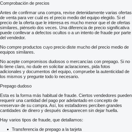
Kondenswasserüberwachung für Druckluftsystem
Comprobación de precios
Zusatzstabilisator Hinterachse
Frontunterfahrschutz aus Alu
Antes de confirmar una compra, revise detenidamente varias ofertas
Raucher-Paket
de venta para ver cuál es el precio medio del equipo elegido. Si el
Komfortbett unten
precio de la oferta que le interesa es mucho menor que el de ofertas
Elektrische Standklima
similares, piénselo dos veces. Una diferencia de precio significativa
Restwärmenutzung
puede conllevar a defectos ocultos o a un intento de fraude por parte
Warmwasser-Zusatzheizung
del vendedor.
elektrisches Hebedach
No compre productos cuyo precio diste mucho del precio medio de
Vorrüstung Komfortbett oben
equipos similares.
PSM
StreamSpace
No acepte compromisos dudosos o mercancías con prepago. Si no
Komfortschließanlage
lo tiene claro, no dude en solicitar aclaraciones, pida fotos
Fahrprogramm economy
adicionales y documentos del equipo, compruebe la autenticidad de
Mercedes PowerShift 3
los mismos y pregunte todo lo necesario.
Vorrüstung für Mauterfassung
LED-Tagfahrlicht
Prepago dudoso
Abbiegelicht
High Performance Engine Brake
Esta es la forma más habitual de fraude. Ciertos vendedores pueden
ESP
requerir una cantidad del pago por adelantado en concepto de
Spurhalte-Assistent
«reserva» de su compra. Así, los estafadores perciben grandes
Aufmerksamkeits-Assistent
cantidades de dinero y después desaparecen sin dejar huella.
Active Brake Assist
Getriebesperre für Nebenantrieb
Hay varios tipos de fraude, que detallamos:
Nebenantrieb MB 131-2c Pumpe
5,8m-1740kg
Transferencia de prepago a la tarjeta