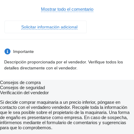
E-Fenster rechts
Drucklufthorn
Mostrar todo el comentario
ABS (Antiblockiersystem)
Konstantdrossel
Nebenantrieb
Solicitar información adicional
Heben+Senken
luftgefedert
AHK Luft+Licht
Alu-Tank
Verzurrösen
Importante
U-Schutz
seitl. Alu-Fahrschutz
Descripción proporcionada por el vendedor. Verifique todos los
Kran am Heck
detalles directamente con el vendedor.
Not-Aus
faltbar
2-Punkt Abstützung hydr
Consejos de compra
Funk-Fernbedienung
Consejos de seguridad
3xhydr. Ausschübe
Verificación del vendedor
Umweltplakette grün
Pritsche mit Alu-Bordwänden & Heckkran Palfinger PK 12002-
Si decide comprar maquinaria a un precio inferior, póngase en
EH B mit Funksteuerung (Remote-Control)
contacto con el verdadero vendedor. Recopile toda la información
Vorderachse luftgefedert
que le sea posible sobre el propietario de la maquinaria. Una forma
8t Vorderachse
de engaño es presentarse como empresa. En caso de sospecha,
Hinterachse Tellerrad 440 Hypoid 13t
infórmenos mediante el formulario de comentarios y sugerencias
EBS mit ABS und ASR
para que lo comprobemos.
Scheibenbremse an VA und HA