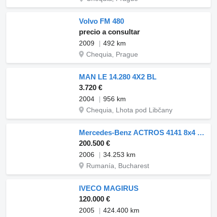
Volvo FM 480
precio a consultar
2009
492 km
Chequia, Prague
MAN LE 14.280 4X2 BL
3.720 €
2004
956 km
Chequia, Lhota pod Libčany
Mercedes-Benz ACTROS 4141 8x4 V6 EURO 5 CRANE PALFINGER PK800TK TB-KB MP2 MP3
200.500 €
2006
34.253 km
Rumanía, Bucharest
IVECO MAGIRUS
120.000 €
2005
424.400 km