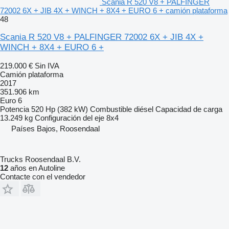
Scania R 520 V8 + PALFINGER
72002 6X + JIB 4X + WINCH + 8X4 + EURO 6 + camión plataforma
48
Scania R 520 V8 + PALFINGER 72002 6X + JIB 4X +
WINCH + 8X4 + EURO 6 +
219.000 €
Sin IVA
Camión plataforma
2017
351.906 km
Euro 6
Potencia
520 Hp (382 kW)
Combustible
diésel
Capacidad de carga
13.249 kg
Configuración del eje
8x4
Países Bajos, Roosendaal
Trucks Roosendaal B.V.
12
años en Autoline
Contacte con el vendedor