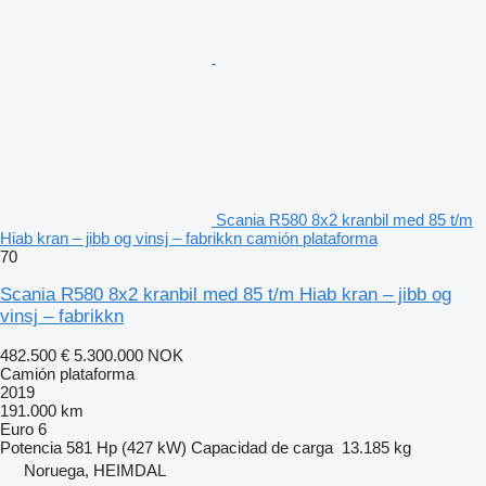
Scania R580 8x2 kranbil med 85 t/m
Hiab kran – jibb og vinsj – fabrikkn camión plataforma
70
Scania R580 8x2 kranbil med 85 t/m Hiab kran – jibb og
vinsj – fabrikkn
482.500 €
5.300.000 NOK
Camión plataforma
2019
191.000 km
Euro 6
Potencia
581 Hp (427 kW)
Capacidad de carga
13.185 kg
Noruega, HEIMDAL