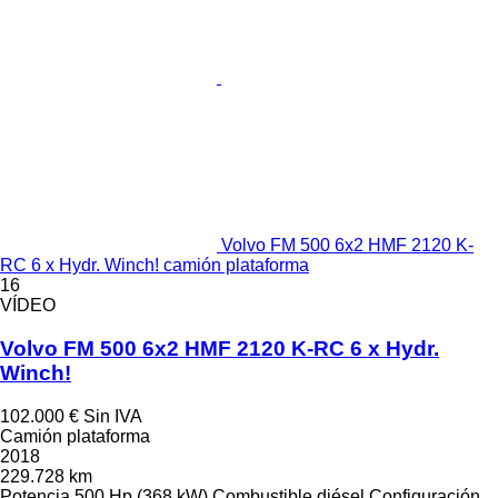
Volvo FM 500 6x2 HMF 2120 K-
RC 6 x Hydr. Winch! camión plataforma
16
VÍDEO
Volvo FM 500 6x2 HMF 2120 K-RC 6 x Hydr.
Winch!
102.000 €
Sin IVA
Camión plataforma
2018
229.728 km
Potencia
500 Hp (368 kW)
Combustible
diésel
Configuración