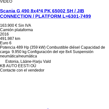
VÍDEO
Scania G 490 8x4*4 PK 65002 SH / JIB
CONNECTION / PLATFORM L=6301-7499
163.900 €
Sin IVA
Camión plataforma
2016
491.987 km
Euro 6
Potencia
489 Hp (359 kW)
Combustible
diésel
Capacidad de
carga
9.950 kg
Configuración del eje
8x4
Suspensión
neumática/neumática
Estonia, Lääne-Harju Vald
KB AUTO EESTI OÜ
Contacte con el vendedor