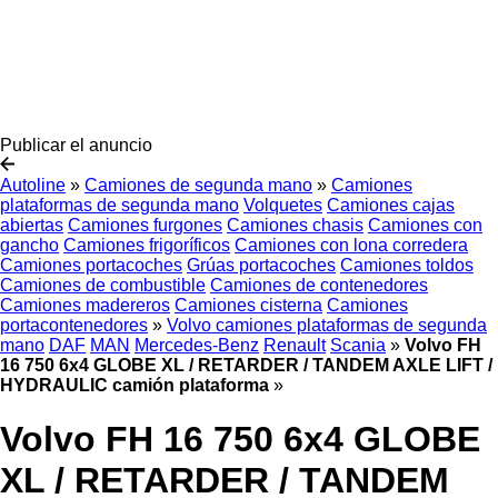
Publicar el anuncio
Autoline
»
Camiones de segunda mano
»
Camiones
plataformas de segunda mano
Volquetes
Camiones cajas
abiertas
Camiones furgones
Camiones chasis
Camiones con
gancho
Camiones frigoríficos
Camiones con lona corredera
Camiones portacoches
Grúas portacoches
Camiones toldos
Camiones de combustible
Camiones de contenedores
Camiones madereros
Camiones cisterna
Camiones
portacontenedores
»
Volvo camiones plataformas de segunda
mano
DAF
MAN
Mercedes-Benz
Renault
Scania
»
Volvo FH
16 750 6x4 GLOBE XL / RETARDER / TANDEM AXLE LIFT /
HYDRAULIC camión plataforma
»
Volvo FH 16 750 6x4 GLOBE
XL / RETARDER / TANDEM