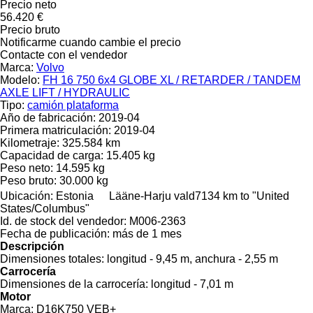
Precio neto
56.420 €
Precio bruto
Notificarme cuando cambie el precio
Contacte con el vendedor
Marca:
Volvo
Modelo:
FH 16 750 6x4 GLOBE XL / RETARDER / TANDEM
AXLE LIFT / HYDRAULIC
Tipo:
camión plataforma
Año de fabricación:
2019-04
Primera matriculación:
2019-04
Kilometraje:
325.584 km
Capacidad de carga:
15.405 kg
Peso neto:
14.595 kg
Peso bruto:
30.000 kg
Ubicación:
Estonia
Lääne-Harju vald
7134 km to "United
States/Columbus"
Id. de stock del vendedor:
M006-2363
Fecha de publicación:
más de 1 mes
Descripción
Dimensiones totales:
longitud - 9,45 m, anchura - 2,55 m
Carrocería
Dimensiones de la carrocería:
longitud - 7,01 m
Motor
Marca:
D16K750 VEB+