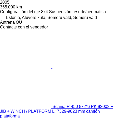
2005
365.000 km
Configuración del eje
8x4
Suspensión
resorte/neumática
Estonia, Aluvere küla, Sõmeru vald, Sõmeru vald
Antrena OU
Contacte con el vendedor
Scania R 450 8x2*6 PK 92002 +
JIB + WINCH / PLATFORM L=7329-9023 mm camión
plataforma